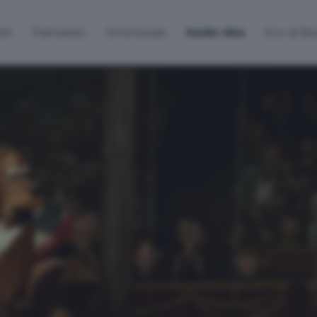
lti
Palinsesto
Sintonizzati
Radio Alta
Eco di B