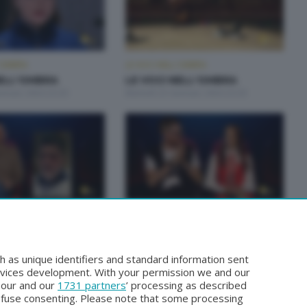
L'OMBRA
LE VOCI NELL'OMBRA
NELL'OMBRA
LE VOCI NELL'OMBRA
ennaio 2024 23:20
Martedì 23 Gennaio 2024 23:20
L'OMBRA
LE VOCI NELL'OMBRA
NELL'OMBRA
LE VOCI NELL'OMBRA
icembre 2023 23:30
Martedì 19 Dicembre 2023 23:30
h as unique identifiers and standard information sent
rvices development. With your permission we and our
o our and our
1731 partners
’ processing as described
efuse consenting. Please note that some processing