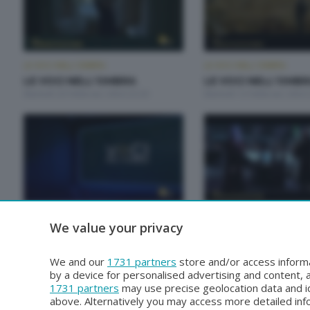
LE VOCI NELL'OMBRA
LE VOCI NELL'OMBRA
LE VOCI NELL'OMBRA
LE VOCI NELL'OMB
Martedì 20 Febbraio 2024 23:20
Martedì 13 Febbraio 2024 
LE VOCI NELL'OMBRA
LE VOCI NELL'OMBRA
We value your privacy
LE VOCI NELL'OMBRA
LE VOCI NELL'OMB
Martedì 16 Gennaio 2024 23:20
Martedì 9 Gennaio 2024 23
We and our
1731 partners
store and/or access informa
by a device for personalised advertising and content
1731 partners
may use precise geolocation data and id
above. Alternatively you may access more detailed in