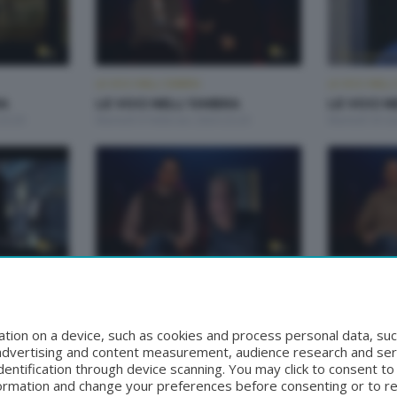
LE VOCI NELL'OMBRA
LE VOCI NEL
RA
LE VOCI NELL'OMBRA
LE VOCI 
23:20
Martedì 6 Febbraio 2024 23:20
Martedì 30 G
LE VOCI NELL'OMBRA
LE VOCI NEL
RA
LE VOCI NELL'OMBRA
LE VOCI 
:20
Martedì 2 Gennaio 2024 23:20
Martedì 26 D
tion on a device, such as cookies and process personal data, suc
, advertising and content measurement, audience research and se
entification through device scanning. You may click to consent t
formation and change your preferences before consenting or to r