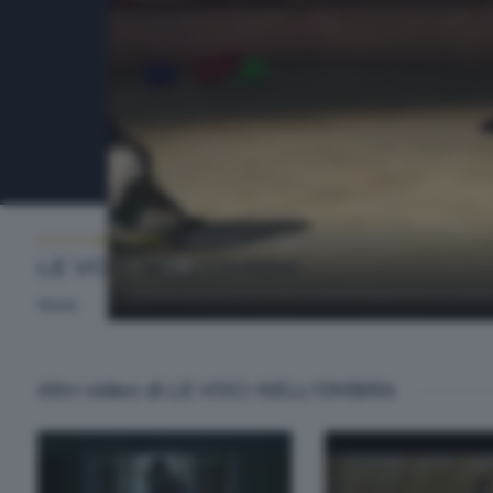
LE VOCI NELL'OMBRA
MARTEDÌ 23 GENNAIO 2024 23:20
LE VOCI NELL'OMBRA
None
Altri video di LE VOCI NELL'OMBRA