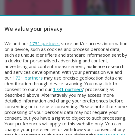
We value your privacy
FIATO AI LIBRI
FIATO AI LIBRI
ASPETTANDO FIATO AI
FIATO AI LIBRI
We and our
1731 partners
store and/or access information
LIBRI
Sabato 29 Marzo 2025 21:00
on a device, such as cookies and process personal data,
Lunedì 31 Marzo 2025 11:50
such as unique identifiers and standard information sent by
a device for personalised advertising and content,
advertising and content measurement, audience research
and services development. With your permission we and
our
1731 partners
may use precise geolocation data and
identification through device scanning. You may click to
consent to our and our
1731 partners
’ processing as
described above. Alternatively you may access more
detailed information and change your preferences before
consenting or to refuse consenting. Please note that some
Facebook
Instagram
Youtube
processing of your personal data may not require your
consent, but you have a right to object to such processing.
Your preferences will apply to this website only. You can
Copyright © 2026 Bergamo TV - P.IVA : 00626270169 | Viale Papa
change your preferences or withdraw your consent at any
Giovanni XXIII n.118 24121 Bergamo | Capitale Sociale Euro 2.000.000