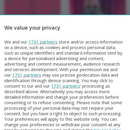
We value your privacy
FIATO AI LIBRI
FIATO AI LIBRI
ASPETTANDO FIATO AI
FIATO AI LIBRI
We and our
1731 partners
store and/or access information
LIBRI
Sabato 29 Marzo 2025 21:00
on a device, such as cookies and process personal data,
Lunedì 31 Marzo 2025 11:50
such as unique identifiers and standard information sent by
a device for personalised advertising and content,
advertising and content measurement, audience research
and services development. With your permission we and
our
1731 partners
may use precise geolocation data and
identification through device scanning. You may click to
consent to our and our
1731 partners
’ processing as
described above. Alternatively you may access more
detailed information and change your preferences before
consenting or to refuse consenting. Please note that some
Facebook
Instagram
Youtube
processing of your personal data may not require your
consent, but you have a right to object to such processing.
Your preferences will apply to this website only. You can
Copyright © 2026 Bergamo TV - P.IVA : 00626270169 | Viale Papa
change your preferences or withdraw your consent at any
Giovanni XXIII n.118 24121 Bergamo | Capitale Sociale Euro 2.000.000