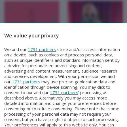
We value your privacy
FIATO AI LIBRI
FIATO AI LIBRI
ASPETTANDO FIATO AI
FIATO AI LIBRI
We and our
1731 partners
store and/or access information
LIBRI
Sabato 29 Marzo 2025 21:00
on a device, such as cookies and process personal data,
Lunedì 31 Marzo 2025 11:50
such as unique identifiers and standard information sent by
a device for personalised advertising and content,
advertising and content measurement, audience research
and services development. With your permission we and
our
1731 partners
may use precise geolocation data and
identification through device scanning. You may click to
consent to our and our
1731 partners
’ processing as
described above. Alternatively you may access more
detailed information and change your preferences before
consenting or to refuse consenting. Please note that some
Facebook
Instagram
Youtube
processing of your personal data may not require your
consent, but you have a right to object to such processing.
Your preferences will apply to this website only. You can
Copyright © 2026 Bergamo TV - P.IVA : 00626270169 | Viale Papa