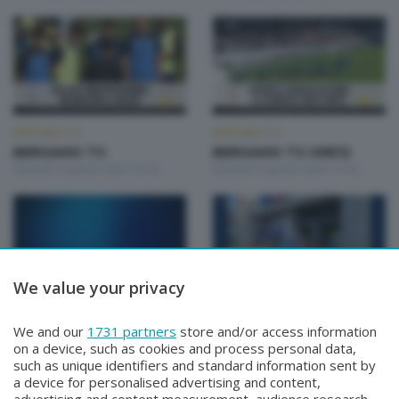
BERGAMO TG
BERGAMO TG
BERGAMO TG
BERGAMO TG ORE12
Martedì 4 Agosto 2026 19:30
Martedì 4 Agosto 2026 12:00
We value your privacy
BERGAMO TG
BERGAMO TG
BERGAMO TG
BERGAMO TG ORE12
We and our
1731 partners
store and/or access information
Lunedì 3 Agosto 2026 19:30
Lunedì 3 Agosto 2026 12:00
on a device, such as cookies and process personal data,
such as unique identifiers and standard information sent by
a device for personalised advertising and content,