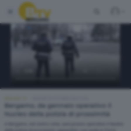
BERGAMO TG
MARTEDÌ 29 OTTOBRE 2024 19:30
Bergamo, da gennaio operativo il
Nucleo della polizia di prossimità
A Bergamo, nel centro città, sarà presto operativo il Nucleo
della polizia di prossimità «appiedati» con sede in Porta