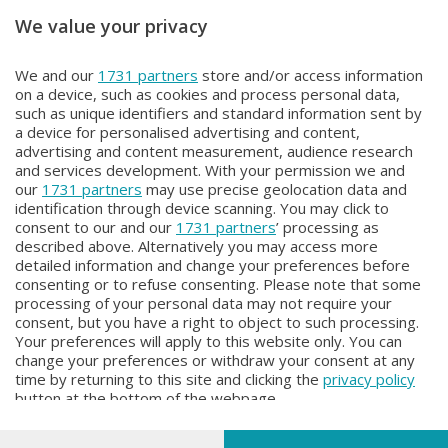
We value your privacy
BERGAMO TG
BERGAMO TG
BERGAMO TG ORE12
We and our
1731 partners
store and/or access information
BERGAMO TG
Martedì 4 Agosto 2026 12:00
on a device, such as cookies and process personal data,
Lunedì 3 Agosto 2026 19:30
such as unique identifiers and standard information sent by
a device for personalised advertising and content,
advertising and content measurement, audience research
and services development. With your permission we and
our
1731 partners
may use precise geolocation data and
identification through device scanning. You may click to
consent to our and our
1731 partners
’ processing as
described above. Alternatively you may access more
detailed information and change your preferences before
consenting or to refuse consenting. Please note that some
Facebook
Instagram
Youtube
processing of your personal data may not require your
consent, but you have a right to object to such processing.
Your preferences will apply to this website only. You can
Copyright © 2026 Bergamo TV - P.IVA : 00626270169 | Viale Papa
change your preferences or withdraw your consent at any
Giovanni XXIII n.118 24121 Bergamo | Capitale Sociale Euro 2.000.000
time by returning to this site and clicking the
privacy policy
i.v.
button at the bottom of the webpage.
Iscritta al Registro Imprese di Bergamo al n. 160028 - REA BG-160028