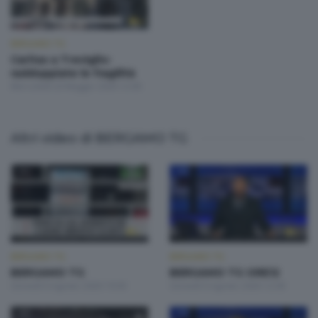
BERGAMO TG
Caritas a Treviglio:
raddoppiate le fragilità
Mercoledì 20 Maggio 2026 12:00
Altri video di BERGAMO TG
BERGAMO TG
BERGAMO TG
BERGAMO TG
BERGAMO TG ORE12
Giovedì 6 Agosto 2026 19:30
Giovedì 6 Agosto 2026 12:00