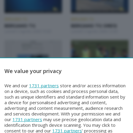
BERGAMO TG
BERGAMO TG
BERGAMO TG
BERGAMO TG ORE12
Lunedì 3 Agosto 2026 19:30
Lunedì 3 Agosto 2026 12:00
We value your privacy
BERGAMO TG
BERGAMO TG
BERGAMO TG
BERGAMO TG
We and our
1731 partners
store and/or access information
Domenica 2 Agosto 2026 19:30
Sabato 1 Agosto 2026 19:30
on a device, such as cookies and process personal data,
such as unique identifiers and standard information sent by
a device for personalised advertising and content,
advertising and content measurement, audience research
and services development. With your permission we and
our
1731 partners
may use precise geolocation data and
identification through device scanning. You may click to
consent to our and our
1731 partners
’ processing as