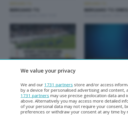
BERGAMO TG
BERGAMO TG
BERGAMO TG
BERGAMO TG ORE1
Giovedì 6 Agosto 2026 19:30
Giovedì 6 Agosto 2026 12:
BERGAMO TG
BERGAMO TG
We value your privacy
BERGAMO TG ORE12
BERGAMO TG
Martedì 4 Agosto 2026 12:00
Lunedì 3 Agosto 2026 19:3
We and our
1731 partners
store and/or access informa
by a device for personalised advertising and content
1731 partners
may use precise geolocation data and id
above. Alternatively you may access more detailed in
of your personal data may not require your consent, bu
preferences or withdraw your consent at any time by re