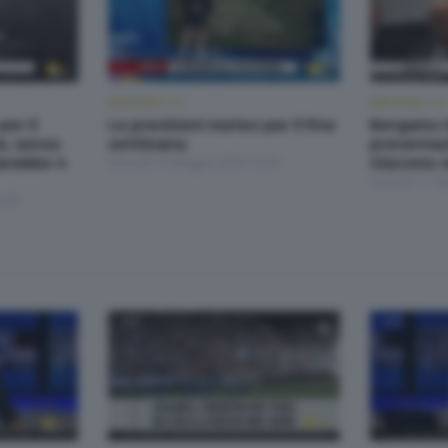
BERGAMO TG
BERGAMO TG
per il
Le previsioni meteo per il fine
Bergamo Hi
a, senza
settimana
presentaz
starebbe 4
Venerdì 15 Maggio 2026 19:30
Giacomo A
Venerdì 15 M
:30