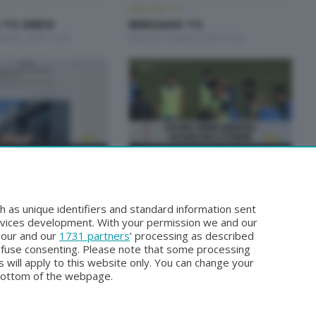
BERGAMO TG
TG ORE12
BERGAMO TG
Agosto 2026 12:00
Martedì 4 Agosto 2026 19:30
BERGAMO TG
 TG
BERGAMO TG
gosto 2026 19:30
Sabato 1 Agosto 2026 19:30
h as unique identifiers and standard information sent
rvices development. With your permission we and our
o our and our
1731 partners
’ processing as described
efuse consenting. Please note that some processing
 will apply to this website only. You can change your
bottom of the webpage.
Facebook
Instagram
Youtube