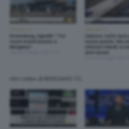
BERGAMO TG
BERGAMO TG
Promoberg. Agnelli: " Tre
Calusco, tutto tace 
nuovi eventi presto a
nuovo ponte. Già or
Bergamo"
ulteriori ritardi, si 
Venerdì 15 Maggio 2026 19:30
anni senza
Venerdì 15 Maggio 2026 19
Altri video di BERGAMO TG