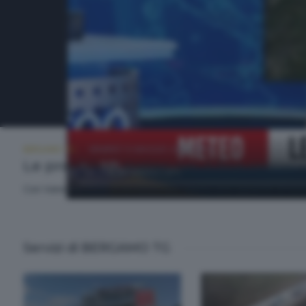
BERGAMO TG
VENERDÌ 15 MAGGIO 2026 19:30
Le previsioni meteo per il fine settim
Con Vanessa Minotti di 3BMeteo, diamo uno sguardo al tempo
Servizi di BERGAMO TG