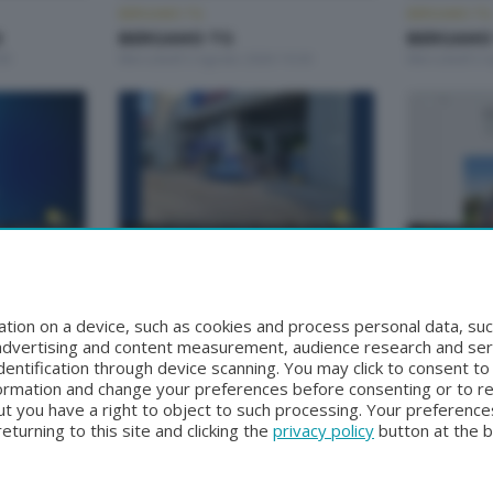
BERGAMO TG
BERGAMO TG
2
BERGAMO TG
BERGAMO 
00
Mercoledì 5 Agosto 2026 19:30
Mercoledì 5 
BERGAMO TG
BERGAMO TG
BERGAMO TG ORE12
BERGAMO
0
Lunedì 3 Agosto 2026 12:00
Domenica 2 A
tion on a device, such as cookies and process personal data, suc
, advertising and content measurement, audience research and se
entification through device scanning. You may click to consent t
formation and change your preferences before consenting or to r
t you have a right to object to such processing. Your preferences
turning to this site and clicking the
privacy policy
button at the 