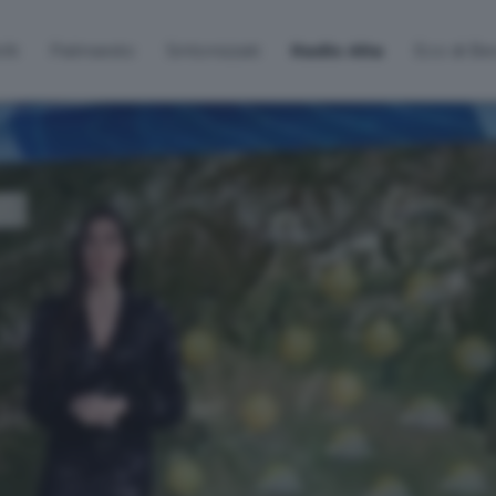
lti
Palinsesto
Sintonizzati
Radio Alta
Eco di B