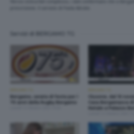
fibrosi cistica.Nel complesso, i dati confermano che a Bergam
prescrizione. Il servizio di Paola Abrate.
Servizi di BERGAMO TG
BERGAMO TG
BERGAMO TG
Bergamo, serata di festa per i
Clusone, dal 15 nov
75 anni della Rugby Bergamo
Casa Bergamasca d
Lunedì 13 Ottobre 2025 19:30
Natale a Palazzo Be
Lunedì 13 Ottobre 2025 19