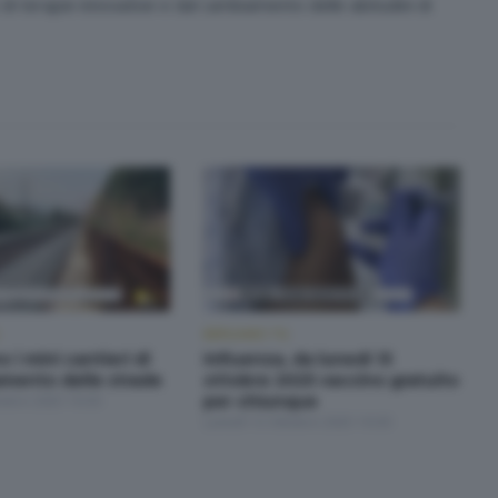
di terapie innovative e dal cambiamento delle abitudini di
BERGAMO TG
o i mini cantieri di
Influenza, da lunedì 13
amento delle strade
ottobre 2025 vaccino gratuito
tobre 2025 19:30
per chiunque
Lunedì 13 Ottobre 2025 19:30