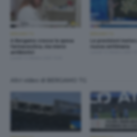
BERGAMO TG
BERGAMO TG
A Bergamo cresce la spesa
Le previsioni meteo
farmaceutica, ma meno
nuova settimana
antibiotici
Lunedì 13 Ottobre 2025 19
Lunedì 13 Ottobre 2025 19:30
Altri video di BERGAMO TG