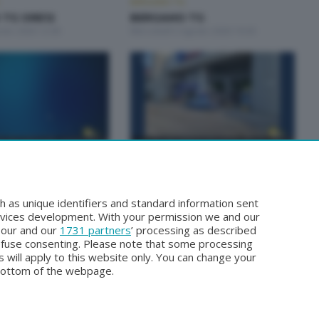
BERGAMO TG
TG ORE12
BERGAMO TG
osto 2026 12:00
Mercoledì 5 Agosto 2026 19:30
BERGAMO TG
 TG
BERGAMO TG ORE12
sto 2026 19:30
Lunedì 3 Agosto 2026 12:00
h as unique identifiers and standard information sent
rvices development. With your permission we and our
o our and our
1731 partners
’ processing as described
efuse consenting. Please note that some processing
 will apply to this website only. You can change your
bottom of the webpage.
Facebook
Instagram
Youtube