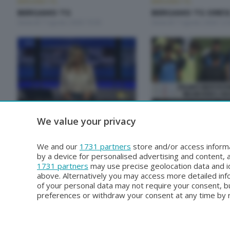
BERGAMO TG
BERGAMO TG
BERGAMO TG
BERGAMO TG ORE1
Venerdì 7 Agosto 2026 19:30
Venerdì 7 Agosto 2026 12:
BERGAMO TG
BERGAMO TG
We value your privacy
BERGAMO TG ORE12
BERGAMO TG
Mercoledì 5 Agosto 2026 12:00
Martedì 4 Agosto 2026 19:
We and our
1731 partners
store and/or access informa
by a device for personalised advertising and content
1731 partners
may use precise geolocation data and id
above. Alternatively you may access more detailed in
of your personal data may not require your consent, bu
preferences or withdraw your consent at any time by re