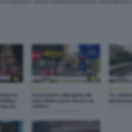
o la spesa per i farmaci continua ad aumentare, spinta dall'arrivo 
BERGAMO TG
BERGAMO TG
embre la
Attenzione: a Bergamo da
T2: inizian
i Babbo
mercoledì nuove misure sul
attravers
rtacchi
traffico
Lunedì 13 Ot
:30
Lunedì 13 Ottobre 2025 19:30