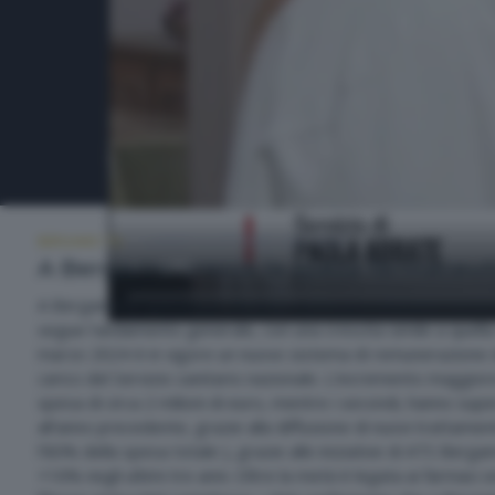
BERGAMO TG
LUNEDÌ 13 OTTOBRE 2025 19:30
A Bergamo cresce la spesa farmaceuti
A Bergamo la spesa per i farmaci continua a crescere. Secondo
segue l'andamento generale, con una crescita simile a quella 
marzo 2024 è in vigore un nuovo sistema di remunerazione dell
carico del Servizio sanitario nazionale. L'incremento maggiore
spesa di circa 2 milioni di euro, mentre i secondi, hanno supe
all'anno precedente, grazie alla diffusione di nuovi trattamenti
l'80% della spesa totale ), grazie alle iniziative di ATS Ber
+16% negli ultimi tre anni. Oltre la metà è legata ai farmaci