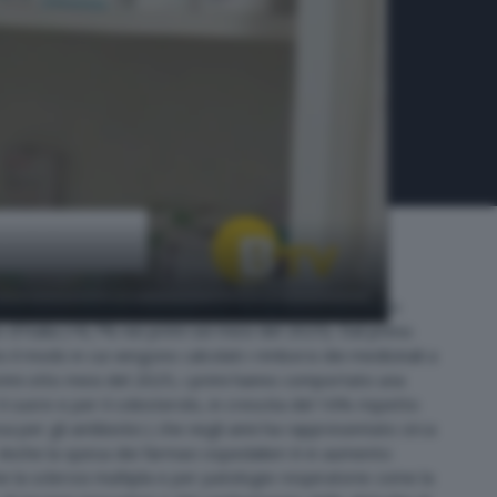
 di euro, calcolata sui dati fino ad agosto. L'aumento
 d'Italia (+8,7% nei primi sei mesi del 2025). Dal primo
l modo in cui vengono calcolati i rimborsi dei medicinali a
 primi otto mesi del 2025, i primi hanno comportato una
l cuore e per il colesterolo, in crescita del 16% rispetto
sa per gli antibiotici ( che negli anni ha rappresentato circa
 Anche la spesa dei farmaci ospedalieri è in aumento:
e la sclerosi multipla e per patologie respiratorie come la