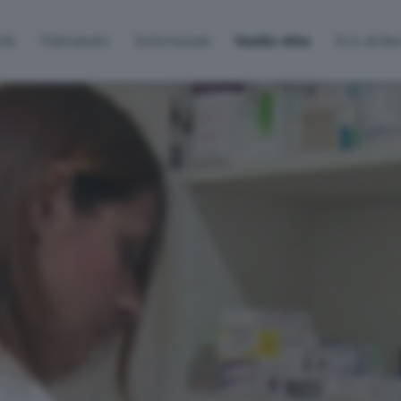
lti
Palinsesto
Sintonizzati
Radio Alta
Eco di B