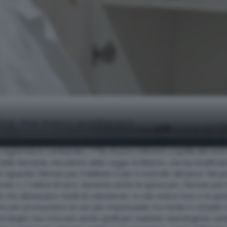
ca, ma meno antibiotici
 i dati di ATS Bergamo, la stima per il 2025 è di quasi 196 milioni
registrata in Lombardia ( +7%) di poco inferiore a quella del resto
e farmacie, introdotto dalla Legge di Bilancio, che ha modificato i
 riguarda i farmaci per il diabete e per il controllo del peso. Nei
rato 1,7 milioni di euro. Aumenta anche la spesa per i farmaci per i
 che abbassano i livelli di colesterolo. In calo invece l'uso e la spe
gamo per promuovere un uso più responsabile tra medici e cittadini.
 oncologici, ma crescono anche quelli per malattie neurologiche com