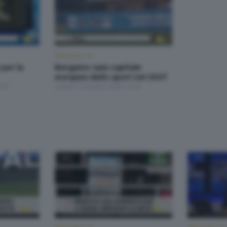
BERGAMO TG
 per la
Bergamo sarà capitale
europea dello sport nel 2027
:30
Lunedì 13 Ottobre 2025 19:30