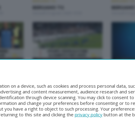
BERGAMO TG
BERGAMO TG
2
BERGAMO TG
BERGAMO 
00
Giovedì 6 Agosto 2026 19:30
Giovedì 6 Ag
BERGAMO TG
BERGAMO TG
BERGAMO TG ORE12
BERGAMO
30
Martedì 4 Agosto 2026 12:00
Lunedì 3 Ago
tion on a device, such as cookies and process personal data, suc
, advertising and content measurement, audience research and se
entification through device scanning. You may click to consent t
formation and change your preferences before consenting or to r
t you have a right to object to such processing. Your preferences
turning to this site and clicking the
privacy policy
button at the 