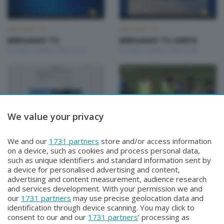
BERGAMO TG
BERGAMO TG
BERGAMO TG
BERGAMO TG ORE12
Lunedì 3 Agosto 2026 19:30
Lunedì 3 Agosto 2026 12:00
We value your privacy
BERGAMO TG
BERGAMO TG
BERGAMO TG
BERGAMO TG
We and our
1731 partners
store and/or access information
Domenica 2 Agosto 2026 19:30
Sabato 1 Agosto 2026 19:30
on a device, such as cookies and process personal data,
such as unique identifiers and standard information sent by
a device for personalised advertising and content,
advertising and content measurement, audience research
and services development. With your permission we and
our
1731 partners
may use precise geolocation data and
identification through device scanning. You may click to
consent to our and our
1731 partners
’ processing as