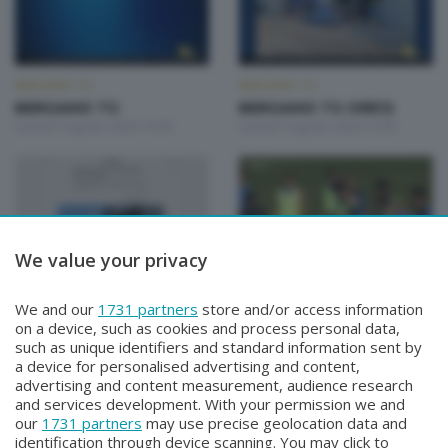
BERGAMO TG
BERGAMO TG
BERGAMO TG
BERGAMO TG ORE12
Lunedì 3 Agosto 2026 19:30
Lunedì 3 Agosto 2026 12:00
We value your privacy
BERGAMO TG
BERGAMO TG
BERGAMO TG
We and our
1731 partners
store and/or access information
BERGAMO TG
Domenica 2 Agosto 2026 19:30
on a device, such as cookies and process personal data,
Sabato 1 Agosto 2026 19:30
such as unique identifiers and standard information sent by
a device for personalised advertising and content,
advertising and content measurement, audience research
and services development. With your permission we and
our
1731 partners
may use precise geolocation data and
identification through device scanning. You may click to