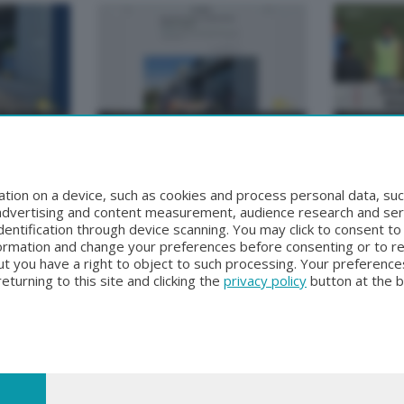
BERGAMO TG
BERGAMO TG
2
BERGAMO TG
BERGAMO
0
Domenica 2 Agosto 2026 19:30
Sabato 1 Ago
tion on a device, such as cookies and process personal data, suc
, advertising and content measurement, audience research and se
entification through device scanning. You may click to consent t
formation and change your preferences before consenting or to r
t you have a right to object to such processing. Your preferences
turning to this site and clicking the
privacy policy
button at the 
nni XXIII n.118 24121 Bergamo | Capitale Sociale Euro 2.000.000 i.v.
rgamo al n. 160028 - REA BG-160028