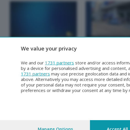
BERGAMO TG
BERGAMO TG
We value your privacy
BERGAMO TG
BERGAMO TG ORE1
Lunedì 3 Agosto 2026 19:30
Lunedì 3 Agosto 2026 12:0
We and our
1731 partners
store and/or access informa
by a device for personalised advertising and content
1731 partners
may use precise geolocation data and id
above. Alternatively you may access more detailed in
of your personal data may not require your consent, bu
preferences or withdraw your consent at any time by re
Copyright © 2026 Bergamo TV - P.IVA : 00626270169 | Viale Papa Giova
Iscritta al Registro Imprese di Be
Manage Options
Accept All