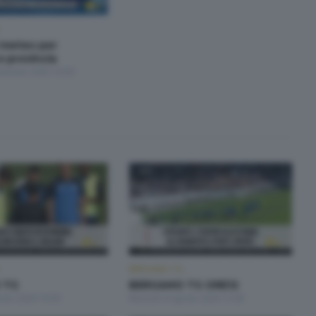
i meteo per
 provincia
Gennaio 2025 19:30
BERGAMO TG
 TG
BERGAMO TG ORE12
osto 2026 19:30
Martedì 4 Agosto 2026 12:00