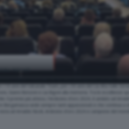
ldo Nicoli
nistrazione Comunale che ha visto protagonisti sul palco del Cinet
i 10 anni del Valcanale Team, per i 30 anni del Cai Alta Valle Serian
noni, Gianni Benzoni e Lia Bigoni alla memoria. Tra le eccellenze spor
ini. Il premio più atteso, l'Ardesino d'oro 2024, è andato ad Arna
e in Bergamasca vede sempre tanti appassionati e che continua a s
tervista ad Arnaldo Nicoli, Ardesino d'oro 2024 e campione del mond