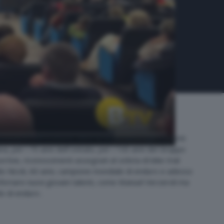
eatro dell'Oratorio, oltre ai nuovi nati e agli studenti
a, per i 70 anni dell'Unitalsi, per i 100 anni del Gruppo
tive, riconoscimenti assegnati al ciclista di bike trial
ldo Nicoli, 60 anni, campione mondiale di enduro e adesso
fornare nuovi giovani talenti, come Manuel Verzeroli ma
o di enduro .