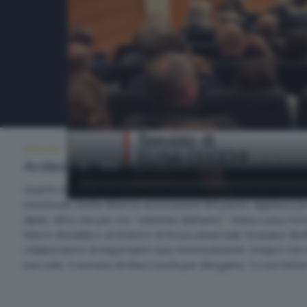
BERGAMO TG
MERCOLEDÌ 8 GENNAIO 2025 19:30
Ardesio, l'Ardesino d'oro 2024 ad Arna
Quarta edizione del Gran Galà Ardesiano organizzato dall'Ammi
meritevoli, anche diverse associazioni del paese. Applausi per 
Alpini, oltre che per tre "volontari dell'anno": Maria Luisa For
Marco Bonalda e al tiratore di fossa universale Graziano Borl
collaboratore di importanti case motociclistiche. Enduro ch
non solo. Il servizio di Elisa Cucchi per Bergamo Tv con l'in