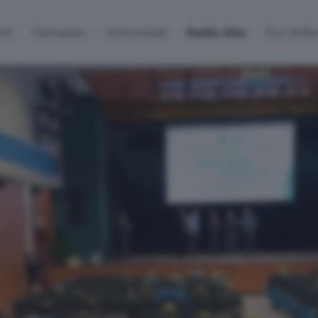
lti
Palinsesto
Sintonizzati
Radio Alta
Eco di B