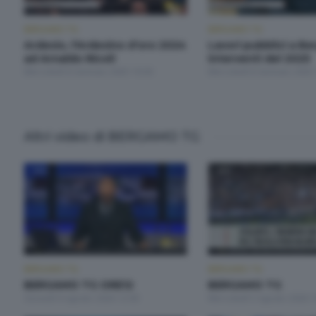
BERGAMO TG
BERGAMO TG
Ardesio, l'Ardesino d'oro 2024
Lavori pubblici a Be
ad Arnaldo Nicoli
interventi del 2025
Mercoledì 8 Gennaio 2025 19:30
Mercoledì 8 Gennaio 2025 
Altri video di BERGAMO TG
BERGAMO TG
BERGAMO TG
BERGAMO TG ORE12
BERGAMO TG
Giovedì 6 Agosto 2026 12:00
Mercoledì 5 Agosto 2026 1