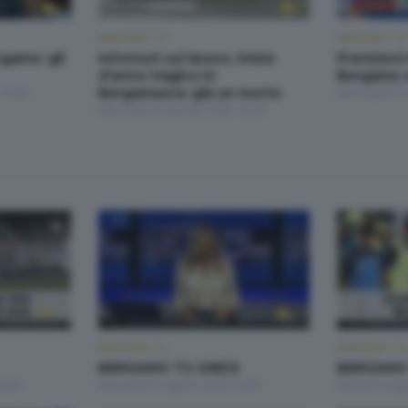
BERGAMO TG
BERGAMO TG
rgamo: gli
Infortuni sul lavoro, inizio
Prevision
d'anno tragico in
Bergamo e
19:30
Bergamasca: già un morto
Mercoledì 8 
Mercoledì 8 Gennaio 2025 19:30
BERGAMO TG
BERGAMO TG
BERGAMO TG ORE12
BERGAMO
9:30
Mercoledì 5 Agosto 2026 12:00
Martedì 4 Ag