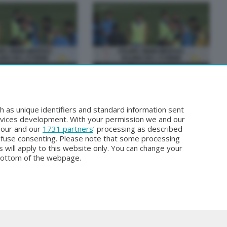
BERGAMO TG
 TG
BERGAMO TG ORE12
sto 2026 19:30
Sabato 1 Agosto 2026 12:00
h as unique identifiers and standard information sent
rvices development. With your permission we and our
o our and our
1731 partners
’ processing as described
efuse consenting. Please note that some processing
 will apply to this website only. You can change your
bottom of the webpage.
Facebook
Instagram
Youtube
Privacy Policy