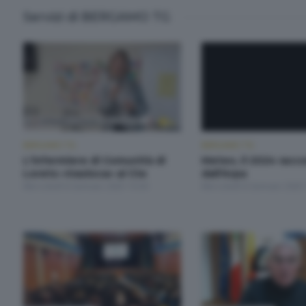
Servizi di BERGAMO TG
BERGAMO TG
BERGAMO TG
L'infermiere di Comunità di
Meteo, il 2024 racc
Loreto «trasloca» al Cte
dall'Arpa
Mercoledì 8 Gennaio 2025 19:30
Mercoledì 8 Gennaio 2025 