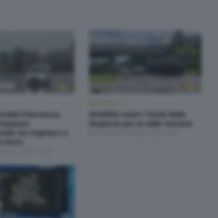
BERGAMO TG
strada Francesca,
Mobilità smart, fondi dalla
topasso
Regione per la valle Seriana
nale tra Urgnano e
Mercoledì 8 Gennaio 2025 19:30
 Serio
Gennaio 2025 19:30