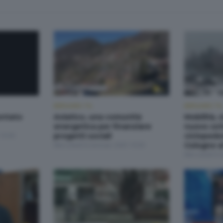
BERGAMO TG
BERGAMO TG
ontato
Aviatico, una comunità
Mobilità, 
energetica per finanziare
nuovo sot
19:30
progetti sociali
ciclopedo
Mercoledì 8 Gennaio 2025 19:30
Cologno al
Mercoledì 8 