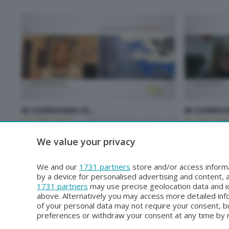
IN COMPAGNIA DI...
IN COMPAGN
IN COMPAGNIA DI...
Martedì 26 Gennaio 2021 13:30
IN COMPAGNIA D
We value your privacy
Risultati 1–20 di 91
We and our
1731 partners
store and/or access informa
by a device for personalised advertising and content
1731 partners
may use precise geolocation data and id
above. Alternatively you may access more detailed in
of your personal data may not require your consent, bu
preferences or withdraw your consent at any time by re