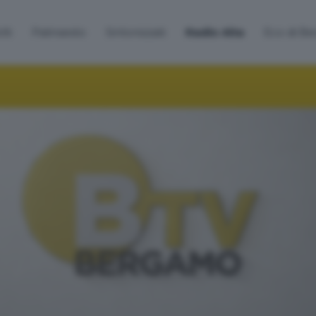
lti
Palinsesto
Sintonizzati
Radio Alta
Eco di B