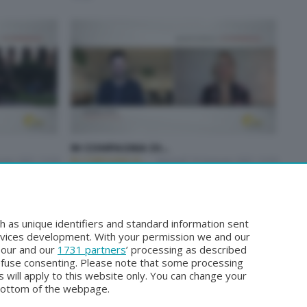
IN COMPAGNIA DI...
naio 2021 13:50
IN COMPAGNIA DI...
Martedì 19 Gennaio 2021 13:50
1
2
3
4
5
Pagina successiva
h as unique identifiers and standard information sent
rvices development. With your permission we and our
o our and our
1731 partners
’ processing as described
efuse consenting. Please note that some processing
 will apply to this website only. You can change your
bottom of the webpage.
Facebook
Instagram
Youtube