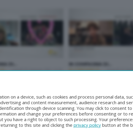
IA DI...
IN COMPAGNIA DI...
I...
Lunedì 25 Gennaio 2021 13:30
IN COMPAGNIA DI...
Venerdì 22 Gen
tion on a device, such as cookies and process personal data, suc
, advertising and content measurement, audience research and se
entification through device scanning. You may click to consent t
formation and change your preferences before consenting or to r
t you have a right to object to such processing. Your preferences
turning to this site and clicking the
privacy policy
button at the 