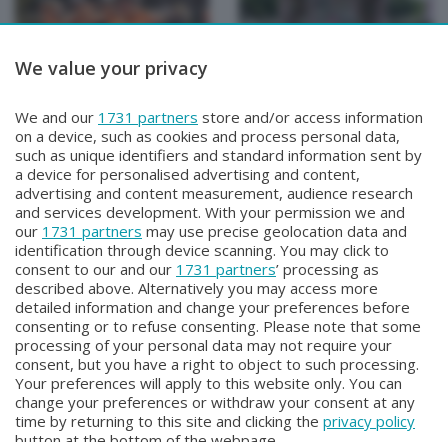
We value your privacy
TUTTOCICLISMO
TUTTOCICLISMO
We and our
1731 partners
store and/or access information
TUTTOCICLISMO
TUTTOCICLISMO
on a device, such as cookies and process personal data,
Lunedì 1 Giugno 2026 22:30
Domenica 31 Maggio 2026 20:00
such as unique identifiers and standard information sent by
a device for personalised advertising and content,
advertising and content measurement, audience research
and services development. With your permission we and
our
1731 partners
may use precise geolocation data and
identification through device scanning. You may click to
consent to our and our
1731 partners
’ processing as
described above. Alternatively you may access more
detailed information and change your preferences before
consenting or to refuse consenting. Please note that some
Facebook
Instagram
Youtube
processing of your personal data may not require your
consent, but you have a right to object to such processing.
Your preferences will apply to this website only. You can
Copyright © 2026 Bergamo TV - P.IVA : 00626270169 | Viale Papa
change your preferences or withdraw your consent at any
Giovanni XXIII n.118 24121 Bergamo | Capitale Sociale Euro 2.000.000
time by returning to this site and clicking the
privacy policy
i.v.
button at the bottom of the webpage.