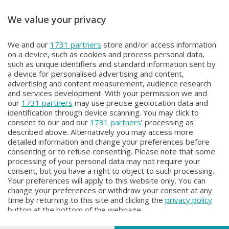
We value your privacy
TUTTOCICLISMO
TUTTOCICLISMO
We and our
1731 partners
store and/or access information
TUTTOCICLISMO
TUTTOCICLISMO
on a device, such as cookies and process personal data,
Lunedì 1 Giugno 2026 22:30
Domenica 31 Maggio 2026 20:00
such as unique identifiers and standard information sent by
a device for personalised advertising and content,
advertising and content measurement, audience research
and services development. With your permission we and
our
1731 partners
may use precise geolocation data and
identification through device scanning. You may click to
consent to our and our
1731 partners
’ processing as
described above. Alternatively you may access more
detailed information and change your preferences before
consenting or to refuse consenting. Please note that some
Facebook
Instagram
Youtube
processing of your personal data may not require your
consent, but you have a right to object to such processing.
Your preferences will apply to this website only. You can
Copyright © 2026 Bergamo TV - P.IVA : 00626270169 | Viale Papa
change your preferences or withdraw your consent at any
Giovanni XXIII n.118 24121 Bergamo | Capitale Sociale Euro 2.000.000
time by returning to this site and clicking the
privacy policy
i.v.
button at the bottom of the webpage.
Iscritta al Registro Imprese di Bergamo al n. 160028 - REA BG-160028