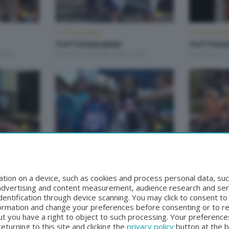
TUTTOCICLISMO
TUTTOCICLI
TUTTOCICLISMO
TUTTOCI
0:00
Domenica 19 Luglio 2026 20:00
Domenica 12 
TUTTOCICLISMO
TUTTOCICLI
TUTTOCICLISMO
TUTTOCI
20:00
Domenica 14 Giugno 2026 20:00
Lunedì 1 Giu
tion on a device, such as cookies and process personal data, suc
, advertising and content measurement, audience research and se
entification through device scanning. You may click to consent t
formation and change your preferences before consenting or to r
t you have a right to object to such processing. Your preferences
turning to this site and clicking the
privacy policy
button at the 