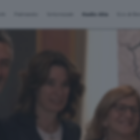
lti
Palinsesto
Sintonizzati
Radio Alta
Eco di B