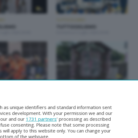
SMO
TUTTOCICLISMO
CLISMO
TUTTOCICLISMO
Luglio 2026 20:00
Domenica 5 Luglio 2026 20:00
SMO
TUTTOCICLISMO
CLISMO
TUTTOCICLISMO
gno 2026 22:30
Domenica 31 Maggio 2026 20:00
h as unique identifiers and standard information sent
rvices development. With your permission we and our
o our and our
1731 partners
’ processing as described
efuse consenting. Please note that some processing
 will apply to this website only. You can change your
bottom of the webpage.