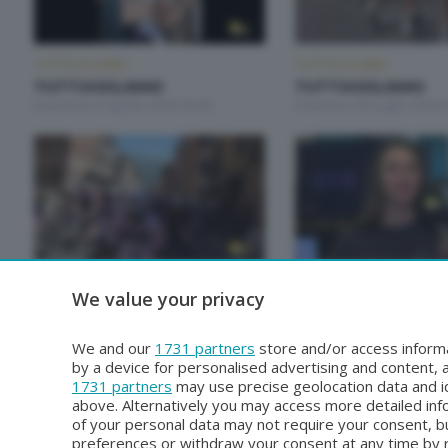
TUTTOCICLISMO
TUTTOCICLISMO
TUTTOCICLISMO
TUTTOCICLISMO
Domenica 2 Agosto 2026 20:00
Domenica 26 Luglio 2026 2
TUTTOCICLISMO
TUTTOCICLISMO
We value your privacy
TUTTOCICLISMO
TUTTOCICLISMO
Domenica 28 Giugno 2026 20:00
Domenica 21 Giugno 2026 
We and our
1731 partners
store and/or access informa
by a device for personalised advertising and content
1731 partners
may use precise geolocation data and id
above. Alternatively you may access more detailed in
of your personal data may not require your consent, bu
preferences or withdraw your consent at any time by re