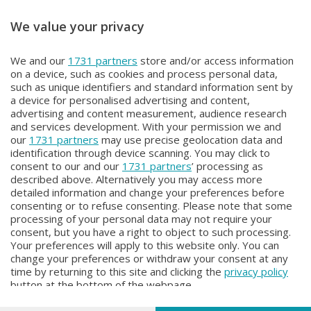
We value your privacy
TUTTOCICLISMO
TUTTOCICLISMO
We and our
1731 partners
store and/or access information
TUTTOCICLISMO
TUTTOCICLISMO
on a device, such as cookies and process personal data,
Lunedì 1 Giugno 2026 22:30
Domenica 31 Maggio 2026 20:00
such as unique identifiers and standard information sent by
a device for personalised advertising and content,
advertising and content measurement, audience research
and services development. With your permission we and
our
1731 partners
may use precise geolocation data and
identification through device scanning. You may click to
consent to our and our
1731 partners
’ processing as
described above. Alternatively you may access more
detailed information and change your preferences before
consenting or to refuse consenting. Please note that some
Facebook
Instagram
Youtube
processing of your personal data may not require your
consent, but you have a right to object to such processing.
Your preferences will apply to this website only. You can
Copyright © 2026 Bergamo TV - P.IVA : 00626270169 | Viale Papa
change your preferences or withdraw your consent at any
Giovanni XXIII n.118 24121 Bergamo | Capitale Sociale Euro 2.000.000
time by returning to this site and clicking the
privacy policy
i.v.
button at the bottom of the webpage.
Iscritta al Registro Imprese di Bergamo al n. 160028 - REA BG-160028