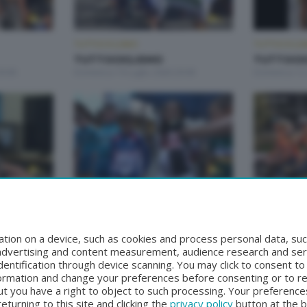
TUTTOCICLISMO
TUTTOCICLI
TUTTOCICLISMO
TUTTOCI
0:00
Domenica 19 Luglio 2026 20:00
Domenica 12 
TUTTOCICLISMO
TUTTOCICLI
TUTTOCICLISMO
TUTTOCI
20:00
Domenica 14 Giugno 2026 20:00
Lunedì 1 Giu
tion on a device, such as cookies and process personal data, suc
, advertising and content measurement, audience research and se
entification through device scanning. You may click to consent t
formation and change your preferences before consenting or to r
t you have a right to object to such processing. Your preferences
turning to this site and clicking the
privacy policy
button at the 