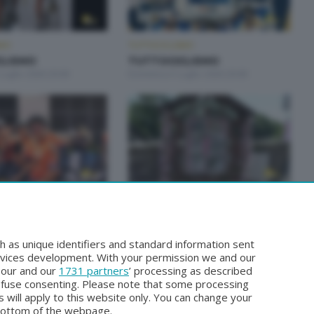
SMO
TUTTOCICLISMO
CLISMO
TUTTOCICLISMO
Luglio 2026 20:00
Domenica 5 Luglio 2026 20:00
SMO
TUTTOCICLISMO
CLISMO
TUTTOCICLISMO
gno 2026 22:30
Domenica 31 Maggio 2026 20:00
h as unique identifiers and standard information sent
rvices development. With your permission we and our
o our and our
1731 partners
’ processing as described
efuse consenting. Please note that some processing
 will apply to this website only. You can change your
bottom of the webpage.