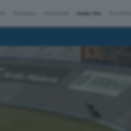
lti
Palinsesto
Sintonizzati
Radio Alta
Eco di B