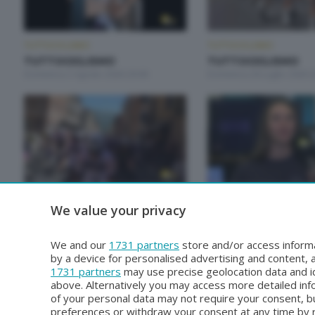
TUTTOCICLISMO
TUTTOCICLISMO
TUTTOCICLISMO
TUTTOCICLISMO
Domenica 2 Agosto 2026 20:00
Domenica 26 Luglio 2026 2
TUTTOCICLISMO
TUTTOCICLISMO
We value your privacy
TUTTOCICLISMO
TUTTOCICLISMO
Domenica 28 Giugno 2026 20:00
Domenica 21 Giugno 2026 
We and our
1731 partners
store and/or access informa
by a device for personalised advertising and content
1731 partners
may use precise geolocation data and id
above. Alternatively you may access more detailed in
of your personal data may not require your consent, bu
preferences or withdraw your consent at any time by re