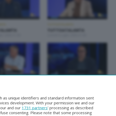
NTA
TUTTOATALANTA
ALANTA
TUTTOATALANTA
lio 2026 21:00
Lunedì 6 Luglio 2026 21:00
NTA
TUTTOATALANTA
ALANTA
TUTTOATALANTA
gno 2026 21:10
Venerdì 5 Giugno 2026 18:30
h as unique identifiers and standard information sent
rvices development. With your permission we and our
o our and our
1731 partners
’ processing as described
efuse consenting. Please note that some processing