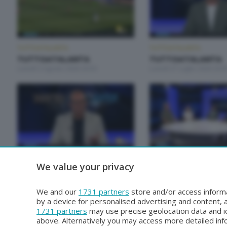
TUTTOATALANTA
TUTTOATALANTA
TUTTOATALANTA
TUTTOATALANTA
Lunedì 3 Agosto 2026 20:50
Lunedì 27 Luglio 2026 20:5
TUTTOATALANTA
TUTTOATALANTA
We value your privacy
TUTTOATALANTA
TUTTOATALANTA
Lunedì 29 Giugno 2026 20:50
Lunedì 22 Giugno 2026 20:
We and our
1731 partners
store and/or access informa
by a device for personalised advertising and content
1731 partners
may use precise geolocation data and id
above. Alternatively you may access more detailed in