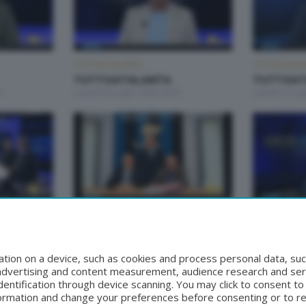
TUTTOATALANTA
TUTTOATALA
TUTTOATALANTA
TUTTOAT
0
Lunedì 20 Luglio 2026 20:50
Lunedì 13 Lug
TUTTOATALANTA
TUTTOATALA
TUTTOATALANTA
TUTTOAT
50
Lunedì 15 Giugno 2026 21:10
Lunedì 8 Giu
tion on a device, such as cookies and process personal data, suc
, advertising and content measurement, audience research and se
entification through device scanning. You may click to consent t
formation and change your preferences before consenting or to r