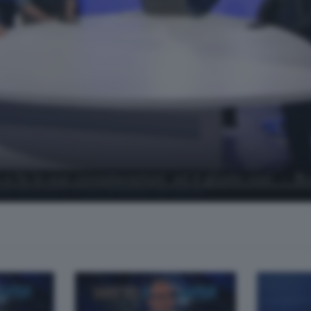
do nerazzurro. A cura di Matteo De Sanctis