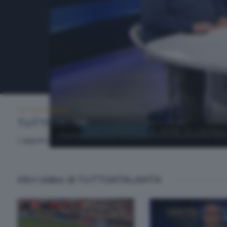
TUTTOATALANTA
LUNEDÌ 30 MARZO 2026 20:50
TUTTOATALANTA
L'appuntamento settimanale del lunedì sera dedicato al mon
Altri video di TUTTOATALANTA