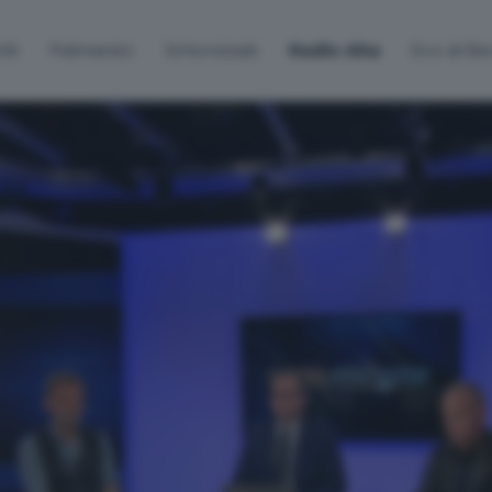
lti
Palinsesto
Sintonizzati
Radio Alta
Eco di B