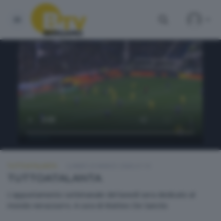
TUTTOATALANTA
LUNEDÌ 23 MARZO 2026 21:10
TUTTOATALANTA
L'appuntamento settimanale del lunedì sera dedicato al
mondo nerazzurro. A cura di Matteo De Sanctis