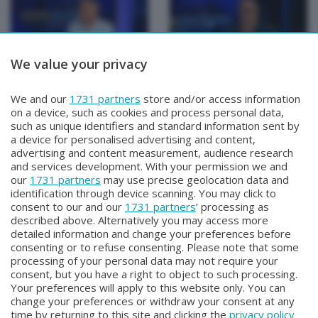
We value your privacy
TUTTOATALANTA
TUTTOATALANTA
We and our
1731 partners
store and/or access information
TUTTOATALANTA
TUTTOATALANTA
on a device, such as cookies and process personal data,
Lunedì 8 Giugno 2026 21:10
Venerdì 5 Giugno 2026 18:30
such as unique identifiers and standard information sent by
a device for personalised advertising and content,
advertising and content measurement, audience research
and services development. With your permission we and
our
1731 partners
may use precise geolocation data and
identification through device scanning. You may click to
consent to our and our
1731 partners
’ processing as
described above. Alternatively you may access more
detailed information and change your preferences before
consenting or to refuse consenting. Please note that some
Facebook
Instagram
Youtube
processing of your personal data may not require your
consent, but you have a right to object to such processing.
Your preferences will apply to this website only. You can
Copyright © 2026 Bergamo TV - P.IVA : 00626270169 | Viale Papa
change your preferences or withdraw your consent at any
Giovanni XXIII n.118 24121 Bergamo | Capitale Sociale Euro 2.000.000
time by returning to this site and clicking the
privacy policy