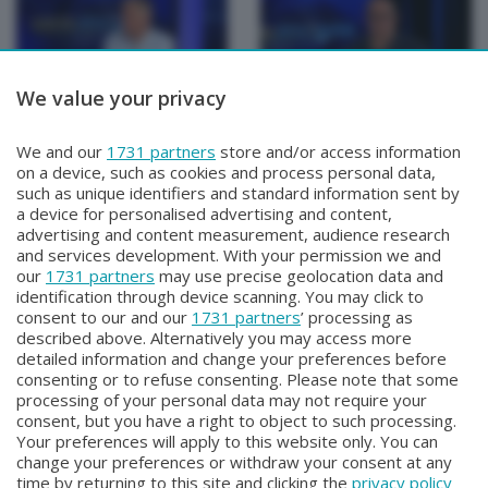
We value your privacy
TUTTOATALANTA
TUTTOATALANTA
We and our
1731 partners
store and/or access information
TUTTOATALANTA
TUTTOATALANTA
on a device, such as cookies and process personal data,
Lunedì 8 Giugno 2026 21:10
Venerdì 5 Giugno 2026 18:30
such as unique identifiers and standard information sent by
a device for personalised advertising and content,
advertising and content measurement, audience research
and services development. With your permission we and
our
1731 partners
may use precise geolocation data and
identification through device scanning. You may click to
consent to our and our
1731 partners
’ processing as
described above. Alternatively you may access more
detailed information and change your preferences before
consenting or to refuse consenting. Please note that some
Facebook
Instagram
Youtube
processing of your personal data may not require your
consent, but you have a right to object to such processing.
Your preferences will apply to this website only. You can
Copyright © 2026 Bergamo TV - P.IVA : 00626270169 | Viale Papa
change your preferences or withdraw your consent at any
Giovanni XXIII n.118 24121 Bergamo | Capitale Sociale Euro 2.000.000
time by returning to this site and clicking the
privacy policy