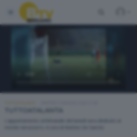
TUTTOATALANTA
MARTEDÌ 13 MAGGIO 2025 21:00
TUTTOATALANTA
L'appuntamento settimanale del lunedì sera dedicato al
mondo nerazzurro. A cura di Matteo De Sanctis