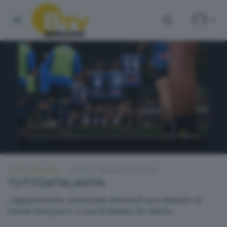
TUTTOATALANTA
LUNEDÌ 11 MAGGIO 2026 20:50
TUTTOATALANTA
L'appuntamento settimanale del lunedì sera dedicato al
mondo nerazzurro. A cura di Matteo De Sanctis