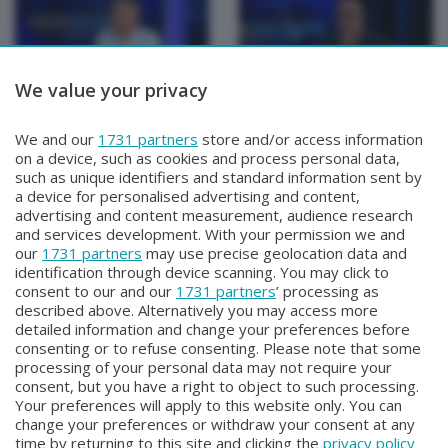
We value your privacy
TUTTOATALANTA
TUTTOATALANTA
We and our
1731 partners
store and/or access information
TUTTOATALANTA
TUTTOATALANTA
on a device, such as cookies and process personal data,
Lunedì 8 Giugno 2026 21:10
Venerdì 5 Giugno 2026 18:30
such as unique identifiers and standard information sent by
a device for personalised advertising and content,
advertising and content measurement, audience research
and services development. With your permission we and
our
1731 partners
may use precise geolocation data and
identification through device scanning. You may click to
consent to our and our
1731 partners
’ processing as
described above. Alternatively you may access more
detailed information and change your preferences before
consenting or to refuse consenting. Please note that some
Facebook
Instagram
Youtube
processing of your personal data may not require your
consent, but you have a right to object to such processing.
Your preferences will apply to this website only. You can
Copyright © 2026 Bergamo TV - P.IVA : 00626270169 | Viale Papa
change your preferences or withdraw your consent at any
Giovanni XXIII n.118 24121 Bergamo | Capitale Sociale Euro 2.000.000
time by returning to this site and clicking the
privacy policy