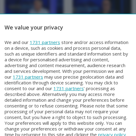
We value your privacy
TUTTOATALANTA
TUTTOATALANTA
We and our
1731 partners
store and/or access information
TUTTOATALANTA
TUTTOATALANTA
on a device, such as cookies and process personal data,
Lunedì 8 Giugno 2026 21:10
Venerdì 5 Giugno 2026 18:30
such as unique identifiers and standard information sent by
a device for personalised advertising and content,
advertising and content measurement, audience research
and services development. With your permission we and
our
1731 partners
may use precise geolocation data and
identification through device scanning. You may click to
consent to our and our
1731 partners
’ processing as
described above. Alternatively you may access more
detailed information and change your preferences before
consenting or to refuse consenting. Please note that some
Facebook
Instagram
Youtube
processing of your personal data may not require your
consent, but you have a right to object to such processing.
Your preferences will apply to this website only. You can
Copyright © 2026 Bergamo TV - P.IVA : 00626270169 | Viale Papa
change your preferences or withdraw your consent at any
Giovanni XXIII n.118 24121 Bergamo | Capitale Sociale Euro 2.000.000
time by returning to this site and clicking the
privacy policy