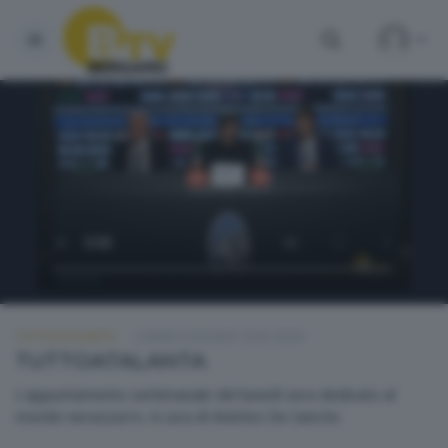
TUTTOATALANTA
LUNEDÌ 9 GIUGNO 2025 20:50
TUTTOATALANTA
L'appuntamento settimanale del lunedì sera dedicato al
mondo nerazzurro. A cura di Matteo De Sanctis