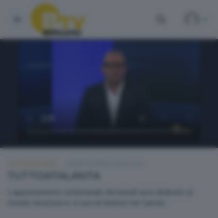
TUTTOATALANTA
LUNEDÌ 6 APRILE 2026 21:10
TUTTOATALANTA
L'appuntamento settimanale del lunedì sera dedicato al
mondo nerazzurro. A cura di Matteo De Sanctis