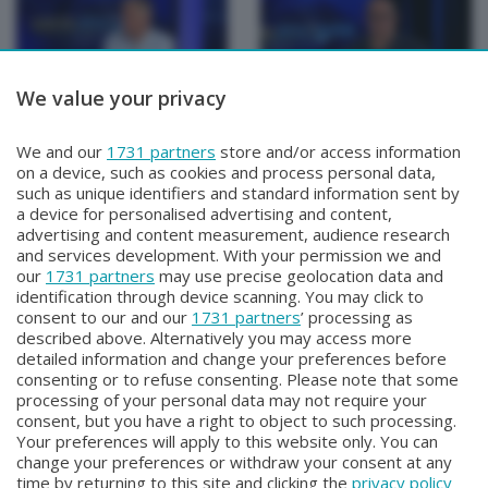
We value your privacy
TUTTOATALANTA
TUTTOATALANTA
We and our
1731 partners
store and/or access information
TUTTOATALANTA
TUTTOATALANTA
on a device, such as cookies and process personal data,
Lunedì 8 Giugno 2026 21:10
Venerdì 5 Giugno 2026 18:30
such as unique identifiers and standard information sent by
a device for personalised advertising and content,
advertising and content measurement, audience research
and services development. With your permission we and
our
1731 partners
may use precise geolocation data and
identification through device scanning. You may click to
consent to our and our
1731 partners
’ processing as
described above. Alternatively you may access more
detailed information and change your preferences before
consenting or to refuse consenting. Please note that some
Facebook
Instagram
Youtube
processing of your personal data may not require your
consent, but you have a right to object to such processing.
Your preferences will apply to this website only. You can
Copyright © 2026 Bergamo TV - P.IVA : 00626270169 | Viale Papa
change your preferences or withdraw your consent at any
Giovanni XXIII n.118 24121 Bergamo | Capitale Sociale Euro 2.000.000
time by returning to this site and clicking the
privacy policy