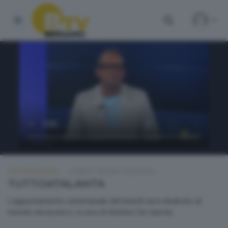
TUTTOATALANTA
LUNEDÌ 1 GIUGNO 2026 20:50
TUTTOATALANTA
L'appuntamento settimanale del lunedì sera dedicato al
mondo nerazzurro. A cura di Matteo De Sanctis