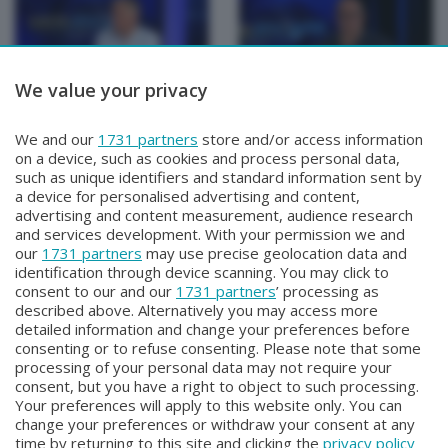
We value your privacy
TUTTOATALANTA
TUTTOATALANTA
We and our
1731 partners
store and/or access information
TUTTOATALANTA
TUTTOATALANTA
on a device, such as cookies and process personal data,
Lunedì 8 Giugno 2026 21:10
Venerdì 5 Giugno 2026 18:30
such as unique identifiers and standard information sent by
a device for personalised advertising and content,
advertising and content measurement, audience research
and services development. With your permission we and
our
1731 partners
may use precise geolocation data and
identification through device scanning. You may click to
consent to our and our
1731 partners
’ processing as
described above. Alternatively you may access more
detailed information and change your preferences before
consenting or to refuse consenting. Please note that some
Facebook
Instagram
Youtube
processing of your personal data may not require your
consent, but you have a right to object to such processing.
Your preferences will apply to this website only. You can
Copyright © 2026 Bergamo TV - P.IVA : 00626270169 | Viale Papa
change your preferences or withdraw your consent at any
Giovanni XXIII n.118 24121 Bergamo | Capitale Sociale Euro 2.000.000
time by returning to this site and clicking the
privacy policy