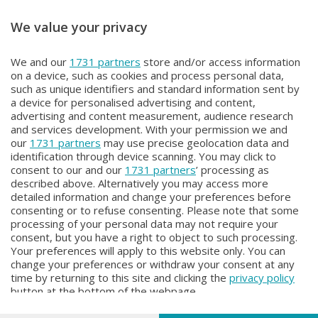
We value your privacy
STORIE DI SPORT
STORIE DI SPORT
We and our
1731 partners
store and/or access information
STORIE DI SPORT
STORIE DI SPORT
on a device, such as cookies and process personal data,
Mercoledì 3 Settembre 2025 22:00
Venerdì 29 Agosto 2025 21:00
such as unique identifiers and standard information sent by
a device for personalised advertising and content,
advertising and content measurement, audience research
and services development. With your permission we and
our
1731 partners
may use precise geolocation data and
identification through device scanning. You may click to
consent to our and our
1731 partners
’ processing as
described above. Alternatively you may access more
detailed information and change your preferences before
consenting or to refuse consenting. Please note that some
Facebook
Instagram
Youtube
processing of your personal data may not require your
consent, but you have a right to object to such processing.
Your preferences will apply to this website only. You can
Copyright © 2026 Bergamo TV - P.IVA : 00626270169 | Viale Papa
change your preferences or withdraw your consent at any
Giovanni XXIII n.118 24121 Bergamo | Capitale Sociale Euro 2.000.000
time by returning to this site and clicking the
privacy policy
i.v.
button at the bottom of the webpage.
Iscritta al Registro Imprese di Bergamo al n. 160028 - REA BG-160028