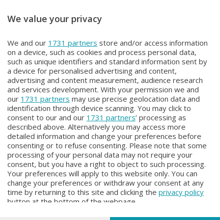
We value your privacy
STORIE DI SPORT
STORIE DI SPORT
We and our
1731 partners
store and/or access information
STORIE DI SPORT
STORIE DI SPORT
on a device, such as cookies and process personal data,
Venerdì 5 Settembre 2025 21:00
Mercoledì 3 Settembre 2025 22:00
such as unique identifiers and standard information sent by
a device for personalised advertising and content,
advertising and content measurement, audience research
and services development. With your permission we and
our
1731 partners
may use precise geolocation data and
identification through device scanning. You may click to
consent to our and our
1731 partners
’ processing as
described above. Alternatively you may access more
detailed information and change your preferences before
consenting or to refuse consenting. Please note that some
Facebook
Instagram
Youtube
processing of your personal data may not require your
consent, but you have a right to object to such processing.
Your preferences will apply to this website only. You can
Copyright © 2026 Bergamo TV - P.IVA : 00626270169 | Viale Papa
change your preferences or withdraw your consent at any
Giovanni XXIII n.118 24121 Bergamo | Capitale Sociale Euro 2.000.000
time by returning to this site and clicking the
privacy policy
i.v.
button at the bottom of the webpage.
Iscritta al Registro Imprese di Bergamo al n. 160028 - REA BG-160028