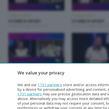
STORIE DI SPORT
STORIE DI SPORT
STORIE DI SPORT
STORIE DI SPORT
Venerdì 31 Luglio 2026 21:00
Venerdì 24 Luglio 2026 21:
STORIE DI SPORT
STORIE DI SPORT
We value your privacy
STORIE DI SPORT
STORIE DI SPORT
Venerdì 26 Giugno 2026 21:00
Venerdì 19 Giugno 2026 21
We and our
1731 partners
store and/or access informa
by a device for personalised advertising and content
1731 partners
may use precise geolocation data and id
above. Alternatively you may access more detailed in
of your personal data may not require your consent, bu
preferences or withdraw your consent at any time by re