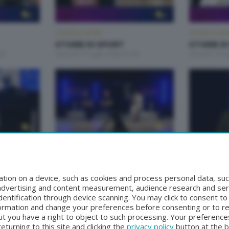
STORIE DI SPORT
STORIE DI SP
STORIE DI SPORT
STORIE D
00
Venerdì 17 Luglio 2026 21:00
Venerdì 10 Lu
STORIE DI SPORT
STORIE DI SP
STORIE DI SPORT
STORIE D
:00
Venerdì 5 Settembre 2025 21:00
Mercoledì 3 
tion on a device, such as cookies and process personal data, suc
, advertising and content measurement, audience research and se
entification through device scanning. You may click to consent t
formation and change your preferences before consenting or to r
t you have a right to object to such processing. Your preferences
turning to this site and clicking the
privacy policy
button at the 