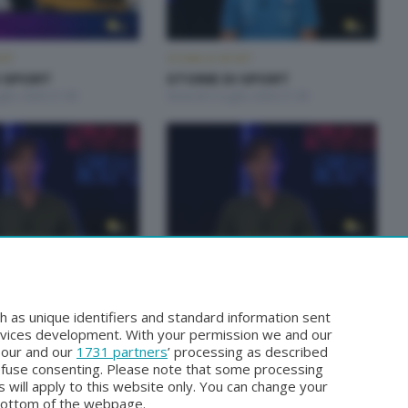
ORT
STORIE DI SPORT
I SPORT
STORIE DI SPORT
glio 2026 21:00
Venerdì 3 Luglio 2026 21:00
ORT
STORIE DI SPORT
I SPORT
STORIE DI SPORT
Settembre 2025 22:00
Venerdì 29 Agosto 2025 21:00
h as unique identifiers and standard information sent
rvices development. With your permission we and our
o our and our
1731 partners
’ processing as described
efuse consenting. Please note that some processing
 will apply to this website only. You can change your
bottom of the webpage.