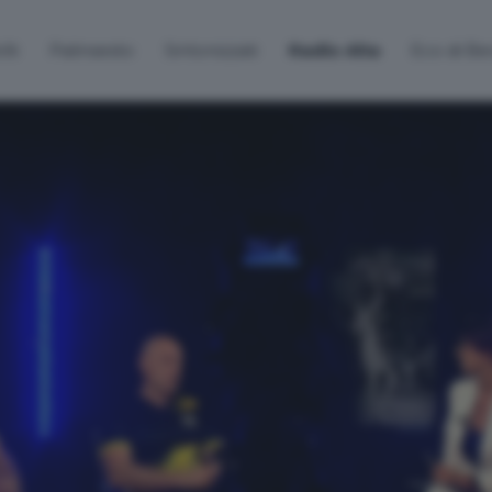
lti
Palinsesto
Sintonizzati
Radio Alta
Eco di B