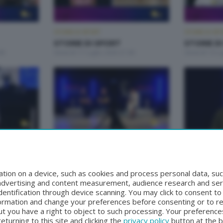
STORIE DI SPORT
STORIE DI SP
STORIE DI SPORT
STORIE D
00
Venerdì 17 Luglio 2026 21:00
Venerdì 10 Lu
STORIE DI SPORT
STORIE DI SP
STORIE DI SPORT
STORIE D
:00
Venerdì 5 Settembre 2025 21:00
Mercoledì 3 
tion on a device, such as cookies and process personal data, suc
, advertising and content measurement, audience research and se
entification through device scanning. You may click to consent t
formation and change your preferences before consenting or to r
t you have a right to object to such processing. Your preferences
turning to this site and clicking the
privacy policy
button at the 