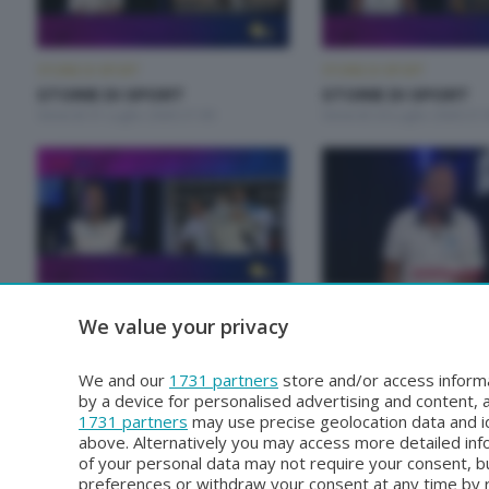
STORIE DI SPORT
STORIE DI SPORT
STORIE DI SPORT
STORIE DI SPORT
Venerdì 31 Luglio 2026 21:00
Venerdì 24 Luglio 2026 21:
STORIE DI SPORT
STORIE DI SPORT
We value your privacy
STORIE DI SPORT
STORIE DI SPORT
Venerdì 26 Giugno 2026 21:00
Venerdì 19 Giugno 2026 21
We and our
1731 partners
store and/or access informa
by a device for personalised advertising and content
1731 partners
may use precise geolocation data and id
above. Alternatively you may access more detailed in
of your personal data may not require your consent, bu
preferences or withdraw your consent at any time by re