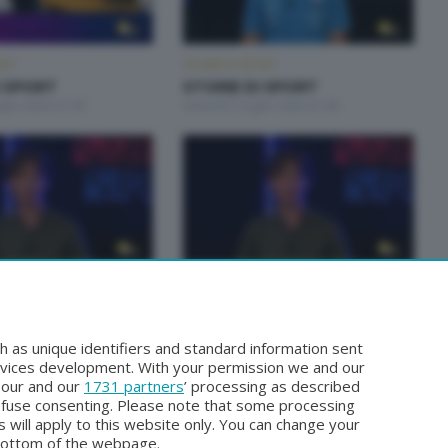
ORT
STORIE DI SPORT
I SPORT
STORIE DI SPORT
glio 2026 21:00
Venerdì 3 Luglio 2026 21:00
ORT
STORIE DI SPORT
I SPORT
STORIE DI SPORT
Settembre 2025 22:00
Venerdì 29 Agosto 2025 21:00
h as unique identifiers and standard information sent
rvices development. With your permission we and our
o our and our
1731 partners
’ processing as described
efuse consenting. Please note that some processing
 will apply to this website only. You can change your
bottom of the webpage.