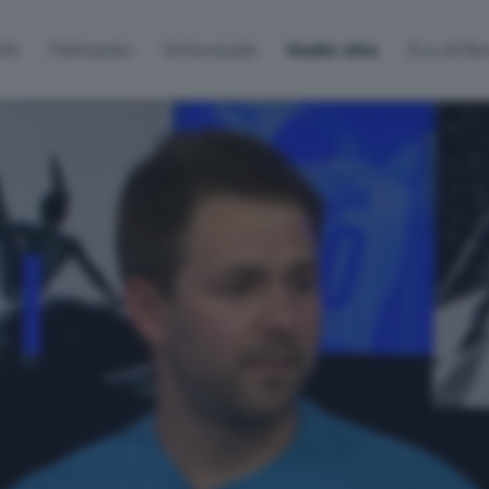
lti
Palinsesto
Sintonizzati
Radio Alta
Eco di B