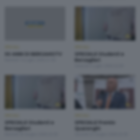
SPECIALI
SPECIALI
50 ANNI DI BERGAMOTV
SPECIALE Studenti e
Martedì 14 Luglio 2026 21:00
Bersaglieri
Venerdì 3 Luglio 2026 22:00
SPECIALI
SPECIALI
SPECIALE Studenti e
SPECIALE Premio
Bersaglieri
Quarenghi
Martedì 30 Giugno 2026 22:30
Giovedì 25 Giugno 2026 22:30