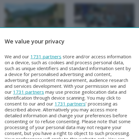
We value your privacy
SPECIALI
SPECIALI
SPECIALE Studenti e
SPECIALE 4 passi di
We and our
1731 partners
store and/or access information
Bersaglieri
gusto
on a device, such as cookies and process personal data,
Martedì 23 Giugno 2026 22:30
Mercoledì 17 Giugno 2026 22:00
such as unique identifiers and standard information sent by
a device for personalised advertising and content,
advertising and content measurement, audience research
and services development. With your permission we and
our
1731 partners
may use precise geolocation data and
identification through device scanning. You may click to
consent to our and our
1731 partners
’ processing as
described above. Alternatively you may access more
detailed information and change your preferences before
consenting or to refuse consenting. Please note that some
Facebook
Instagram
Youtube
processing of your personal data may not require your
consent, but you have a right to object to such processing.