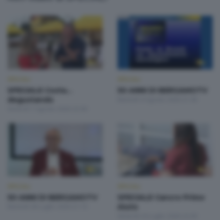
SPECIALI
SPECIALI
SPECIALE Costa...
50 ANNI DI BERGAMOTV
degustando
Martedì 4 Agosto 2026 21:00
Venerdì 7 Agosto 2026 22:00
SPECIALI
SPECIALI
50 ANNI DI BERGAMOTV
SPECIALE Cancro Primo
Martedì 28 Luglio 2026 21:10
Aiuto
Venerdì 24 Luglio 2026 22:00