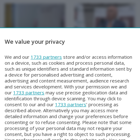
We value your privacy
SPECIALI
SPECIALI
SPECIALE Studenti e
SPECIALE Premio
We and our
1733 partners
store and/or access information
Bersaglieri
Quarenghi
on a device, such as cookies and process personal data,
Martedì 30 Giugno 2026 22:30
Giovedì 25 Giugno 2026 22:30
such as unique identifiers and standard information sent by
a device for personalised advertising and content,
advertising and content measurement, audience research
and services development. With your permission we and
our
1733 partners
may use precise geolocation data and
identification through device scanning. You may click to
consent to our and our
1733 partners
’ processing as
described above. Alternatively you may access more
detailed information and change your preferences before
consenting or to refuse consenting. Please note that some
Facebook
Instagram
Youtube
processing of your personal data may not require your
consent, but you have a right to object to such processing.