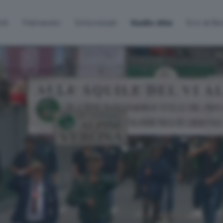
lti
Palinsesto
Sintonizzati
Radio Alta
Eco di B