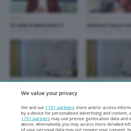
SPECIALI
SPECIALI
50 ANNI DI BERGAMOTV
SPECIALE Cancro Pr
Martedì 28 Luglio 2026 21:10
Venerdì 24 Luglio 2026 22:
SPECIALI
SPECIALI
SPECIALE Studenti e
SPECIALE Studenti 
We value your privacy
Bersaglieri
Bersaglieri
Venerdì 3 Luglio 2026 22:00
Martedì 30 Giugno 2026 22
We and our
1731 partners
store and/or access informa
by a device for personalised advertising and content
1731 partners
may use precise geolocation data and id
above. Alternatively you may access more detailed in
of your personal data may not require your consent, bu