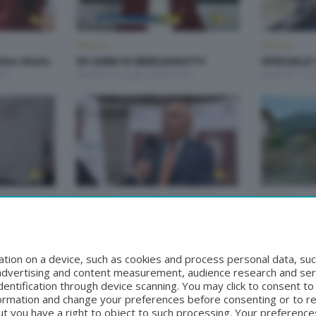
SPECIALI
SPECIALI
imo Aiuto
50 ANNI DI BERGAMOTV
SPECIALE 
00
Martedì 21 Luglio 2026 21:00
Venerdì 17 Lu
SPECIALI
SPECIALI
e
SPECIALE Premio Quarenghi
SPECIALE 
Giovedì 25 Giugno 2026 22:30
Bersaglier
:30
Martedì 23 G
tion on a device, such as cookies and process personal data, suc
, advertising and content measurement, audience research and se
entification through device scanning. You may click to consent t
formation and change your preferences before consenting or to r
t you have a right to object to such processing. Your preferences