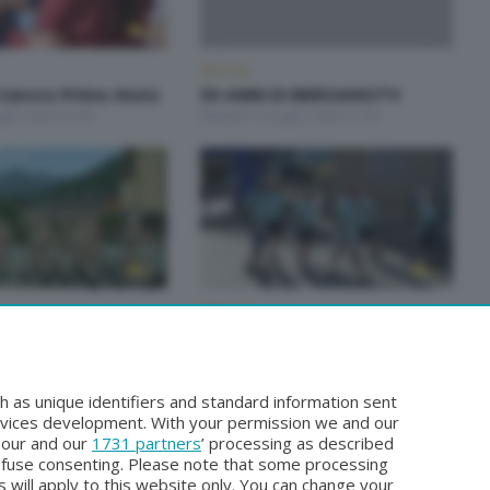
SPECIALI
Cancro Primo Aiuto
50 ANNI DI BERGAMOTV
glio 2026 22:00
Martedì 14 Luglio 2026 21:00
SPECIALI
Studenti e
SPECIALE 4 passi di gusto
i
Mercoledì 17 Giugno 2026 22:00
iugno 2026 22:30
h as unique identifiers and standard information sent
rvices development. With your permission we and our
o our and our
1731 partners
’ processing as described
efuse consenting. Please note that some processing
 will apply to this website only. You can change your