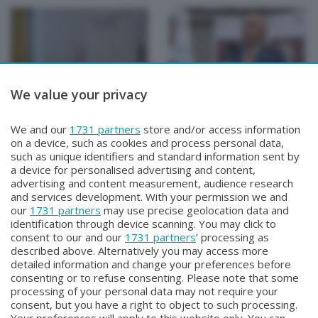
We value your privacy
SPECIALI
SPECIALI
SPECIALE Studenti e
SPECIALE Premio
We and our
1731 partners
store and/or access information
Bersaglieri
Quarenghi
on a device, such as cookies and process personal data,
Martedì 30 Giugno 2026 22:30
Giovedì 25 Giugno 2026 22:30
such as unique identifiers and standard information sent by
a device for personalised advertising and content,
advertising and content measurement, audience research
and services development. With your permission we and
our
1731 partners
may use precise geolocation data and
identification through device scanning. You may click to
consent to our and our
1731 partners
’ processing as
described above. Alternatively you may access more
detailed information and change your preferences before
consenting or to refuse consenting. Please note that some
Facebook
Instagram
Youtube
processing of your personal data may not require your
consent, but you have a right to object to such processing.