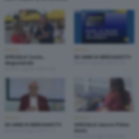
SPECIALI
SPECIALI
SPECIALE Costa...
50 ANNI DI BERGAMOTV
degustando
Martedì 4 Agosto 2026 21:00
Venerdì 7 Agosto 2026 22:00
SPECIALI
SPECIALI
50 ANNI DI BERGAMOTV
SPECIALE Cancro Primo
Martedì 28 Luglio 2026 21:10
Aiuto
Venerdì 24 Luglio 2026 22:00