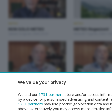
METEO
METEO
NON SOLO METEO
METEO Regazzoni
Sabato 8 Agosto 2026 20:20
Venerdì 7 Agosto 2026 19:
METEO
METEO
We value your privacy
METEO Regazzoni
NON SOLO METEO
Lunedì 3 Agosto 2026 19:00
Sabato 1 Agosto 2026 20:
We and our
1731 partners
store and/or access informa
by a device for personalised advertising and content
1731 partners
may use precise geolocation data and id
above. Alternatively you may access more detailed in