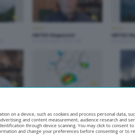
METEO
METEO
METEO Regazzoni
METEO Re
00
Giovedì 6 Agosto 2026 19:00
Mercoledì 5 
METEO
METEO
METEO Regazzoni
METEO Re
20
Venerdì 31 Luglio 2026 18:50
Giovedì 30 Lu
tion on a device, such as cookies and process personal data, suc
, advertising and content measurement, audience research and se
entification through device scanning. You may click to consent t
formation and change your preferences before consenting or to r