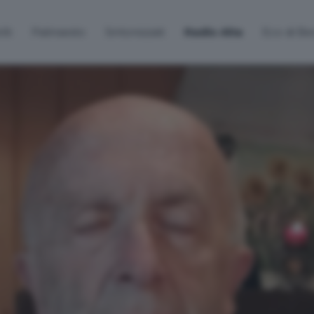
lti
Palinsesto
Sintonizzati
Radio Alta
Eco di B