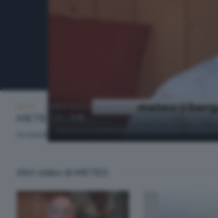
METEO
VENERDÌ 19 GIUGNO 2026 18:50
METEO Regazzoni
Da lunedì a venerdì alle ore 18.50 e alle ore 20.30. A cura d
Altri video di METEO