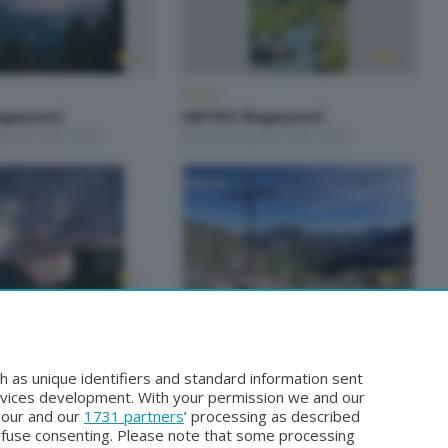
METEO
gazzoni
METEO Regazzoni
Agosto 2026 19:00
Martedì 4 Agosto 2026 19:00
METEO
gazzoni
METEO Regazzoni
glio 2026 19:00
Mercoledì 29 Luglio 2026 18:50
h as unique identifiers and standard information sent
rvices development. With your permission we and our
o our and our
1731 partners
’ processing as described
efuse consenting. Please note that some processing