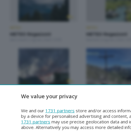
METEO
METEO
METEO Regazzoni
METEO Regazzoni
Mercoledì 5 Agosto 2026 19:00
Martedì 4 Agosto 2026 19:
METEO
METEO
We value your privacy
METEO Regazzoni
METEO Regazzoni
Giovedì 30 Luglio 2026 19:00
Mercoledì 29 Luglio 2026 1
We and our
1731 partners
store and/or access informa
by a device for personalised advertising and content
1731 partners
may use precise geolocation data and id
above. Alternatively you may access more detailed in