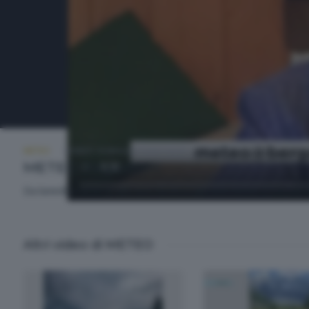
METEO
LUNEDÌ 18 MAGGIO 2026 18:50
METEO Regazzoni
Da lunedì a venerdì alle ore 18.50 e alle ore 20.30. A cura d
Altri video di METEO