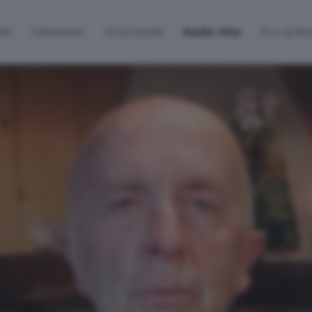
lti
Palinsesto
Sintonizzati
Radio Alta
Eco di B