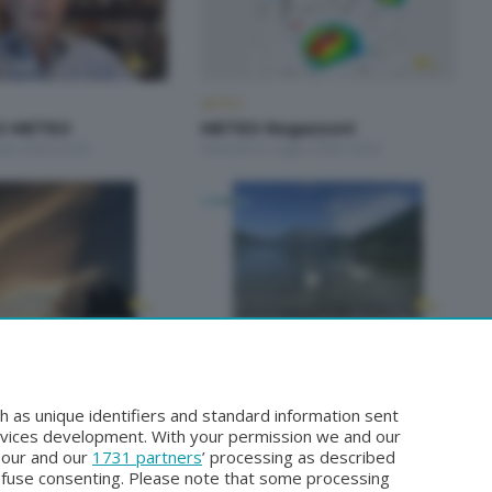
METEO
O METEO
METEO Regazzoni
sto 2026 20:20
Venerdì 31 Luglio 2026 18:50
METEO
gazzoni
NON SOLO METEO
lio 2026 18:50
Sabato 25 Luglio 2026 20:20
h as unique identifiers and standard information sent
rvices development. With your permission we and our
o our and our
1731 partners
’ processing as described
efuse consenting. Please note that some processing