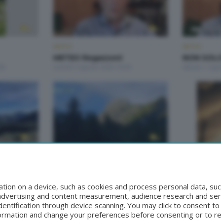
METEO
METEO
METEO Regazzoni
NON SOL
00
Lunedì 3 Agosto 2026 19:00
Sabato 1 Ago
METEO
METEO
METEO Regazzoni
METEO Re
8:50
Martedì 28 Luglio 2026 19:00
Lunedì 27 Lug
tion on a device, such as cookies and process personal data, suc
, advertising and content measurement, audience research and se
entification through device scanning. You may click to consent t
formation and change your preferences before consenting or to r