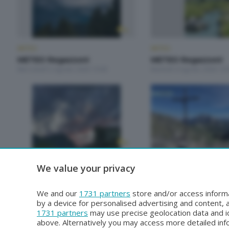
METEO
METEO
METEO Regazzoni
METEO Regazzoni
Mercoledì 5 Agosto 2026 19:00
Martedì 4 Agosto 2026 19:
METEO
METEO
We value your privacy
METEO Regazzoni
METEO Regazzoni
Giovedì 30 Luglio 2026 19:00
Mercoledì 29 Luglio 2026 1
We and our
1731 partners
store and/or access informa
by a device for personalised advertising and content
1731 partners
may use precise geolocation data and id
above. Alternatively you may access more detailed in