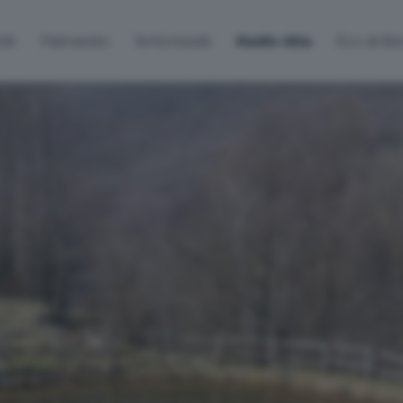
lti
Palinsesto
Sintonizzati
Radio Alta
Eco di B