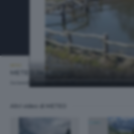
METEO
GIOVEDÌ 11 GIUGNO 2026 18:50
METEO Regazzoni
Da lunedì a venerdì alle ore 18.50 e alle ore 20.30. A cura d
Altri video di METEO