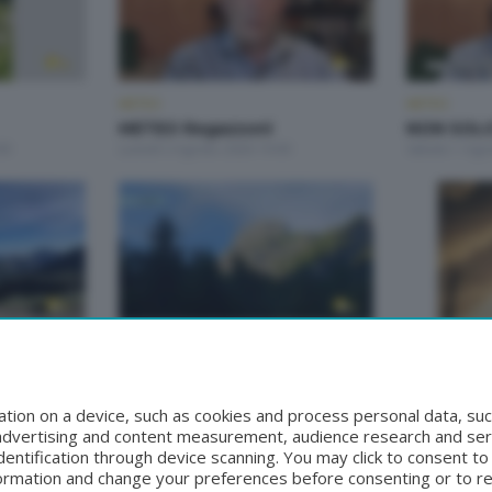
METEO
METEO
METEO Regazzoni
NON SOL
00
Lunedì 3 Agosto 2026 19:00
Sabato 1 Ago
METEO
METEO
METEO Regazzoni
METEO Re
8:50
Martedì 28 Luglio 2026 19:00
Lunedì 27 Lug
tion on a device, such as cookies and process personal data, suc
, advertising and content measurement, audience research and se
entification through device scanning. You may click to consent t
formation and change your preferences before consenting or to r