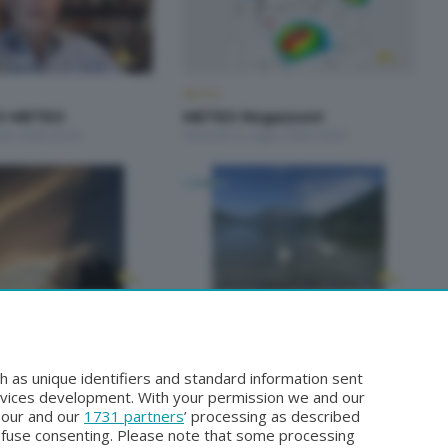
METEO
O METEO
METEO Regazzoni
sto 2026 20:20
Venerdì 31 Luglio 2026 18:50
METEO
gazzoni
NON SOLO METEO
lio 2026 18:50
Sabato 25 Luglio 2026 20:20
h as unique identifiers and standard information sent
rvices development. With your permission we and our
o our and our
1731 partners
’ processing as described
efuse consenting. Please note that some processing