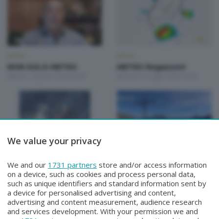
METEO
METEO
NON SOLO METEO
METEO Regazzoni
Sabato 1 Agosto 2026 20:20
Venerdì 31 Luglio 2026 18:50
We value your privacy
METEO
METEO
We and our
1731 partners
store and/or access information
METEO Regazzoni
METEO Regazzoni
on a device, such as cookies and process personal data,
Giovedì 30 Luglio 2026 19:00
Mercoledì 29 Luglio 2026 18:50
such as unique identifiers and standard information sent by
a device for personalised advertising and content,
advertising and content measurement, audience research
and services development. With your permission we and