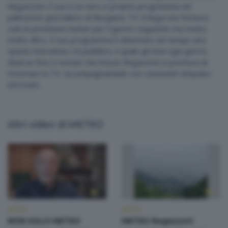
Regazzoni. Il suo è un vero e proprio programma nel
palinsesto giornaliero di Bergamo TV: il Rega non fornisce
solo le previsioni meteo per il giorno seguente ma molto,
molto altro. Il suo programma è diventato nel tempo uno
spazio interattivo col pubblico, il quale gli invia ogni giorno
diverse foto e notizie che il buon Regazzoni si premura di
mostrare in TV, accompagnandole con commenti simpatici
ed ironici.
Altri video di METEO
METEO
METEO
NON SOLO METEO
METEO Regazzoni