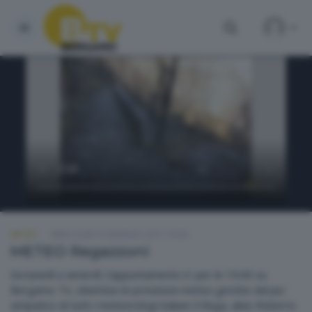
METEO
MERCOLEDÌ 4 GENNAIO 2017 19:30
METEO Regazzoni
Da lunedì a venerdì ,l'appuntamento e' per le 19.00 su
Bergamo TV, obiettivo le previsioni meteo gestite dal piu'
simpatico di tutti i meteorologi italiani: il Rega, alias Roberto