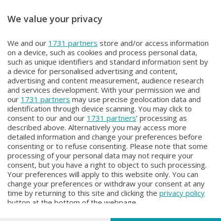
We value your privacy
ITINERARI
ITINERARI
We and our
1731 partners
store and/or access information
ITINERARI
ITINERARI
on a device, such as cookies and process personal data,
Mercoledì 3 Giugno 2026 21:00
Mercoledì 27 Maggio 2026 21:00
such as unique identifiers and standard information sent by
a device for personalised advertising and content,
advertising and content measurement, audience research
and services development. With your permission we and
our
1731 partners
may use precise geolocation data and
identification through device scanning. You may click to
consent to our and our
1731 partners
’ processing as
described above. Alternatively you may access more
detailed information and change your preferences before
consenting or to refuse consenting. Please note that some
Facebook
Instagram
Youtube
processing of your personal data may not require your
consent, but you have a right to object to such processing.
Your preferences will apply to this website only. You can
Copyright © 2026 Bergamo TV - P.IVA : 00626270169 | Viale Papa
change your preferences or withdraw your consent at any
Giovanni XXIII n.118 24121 Bergamo | Capitale Sociale Euro 2.000.000
time by returning to this site and clicking the
privacy policy
i.v.
button at the bottom of the webpage.
Iscritta al Registro Imprese di Bergamo al n. 160028 - REA BG-160028