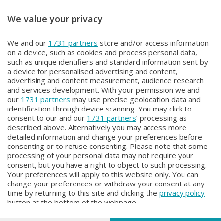
We value your privacy
ITINERARI
ITINERARI
We and our
1731 partners
store and/or access information
ITINERARI
ITINERARI
on a device, such as cookies and process personal data,
Mercoledì 3 Giugno 2026 21:00
Mercoledì 27 Maggio 2026 21:00
such as unique identifiers and standard information sent by
a device for personalised advertising and content,
advertising and content measurement, audience research
and services development. With your permission we and
our
1731 partners
may use precise geolocation data and
identification through device scanning. You may click to
consent to our and our
1731 partners
’ processing as
described above. Alternatively you may access more
detailed information and change your preferences before
consenting or to refuse consenting. Please note that some
Facebook
Instagram
Youtube
processing of your personal data may not require your
consent, but you have a right to object to such processing.
Your preferences will apply to this website only. You can
Copyright © 2026 Bergamo TV - P.IVA : 00626270169 | Viale Papa
change your preferences or withdraw your consent at any
Giovanni XXIII n.118 24121 Bergamo | Capitale Sociale Euro 2.000.000
time by returning to this site and clicking the
privacy policy
i.v.
button at the bottom of the webpage.
Iscritta al Registro Imprese di Bergamo al n. 160028 - REA BG-160028