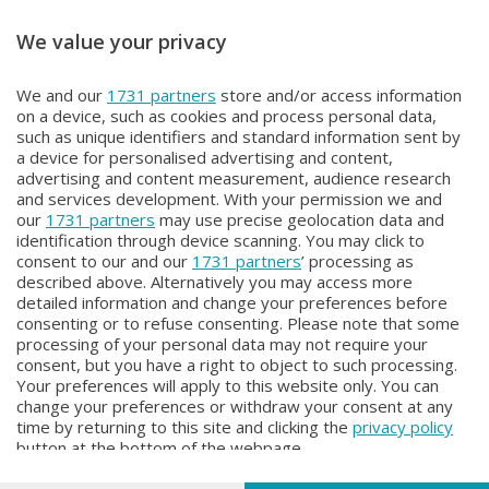
We value your privacy
ITINERARI
ITINERARI
We and our
1731 partners
store and/or access information
ITINERARI
ITINERARI
on a device, such as cookies and process personal data,
Mercoledì 3 Giugno 2026 21:00
Mercoledì 27 Maggio 2026 21:00
such as unique identifiers and standard information sent by
a device for personalised advertising and content,
advertising and content measurement, audience research
and services development. With your permission we and
our
1731 partners
may use precise geolocation data and
identification through device scanning. You may click to
consent to our and our
1731 partners
’ processing as
described above. Alternatively you may access more
detailed information and change your preferences before
consenting or to refuse consenting. Please note that some
Facebook
Instagram
Youtube
processing of your personal data may not require your
consent, but you have a right to object to such processing.
Your preferences will apply to this website only. You can
Copyright © 2026 Bergamo TV - P.IVA : 00626270169 | Viale Papa
change your preferences or withdraw your consent at any
Giovanni XXIII n.118 24121 Bergamo | Capitale Sociale Euro 2.000.000
time by returning to this site and clicking the
privacy policy
i.v.
button at the bottom of the webpage.
Iscritta al Registro Imprese di Bergamo al n. 160028 - REA BG-160028