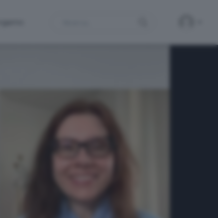
Search
ergamo