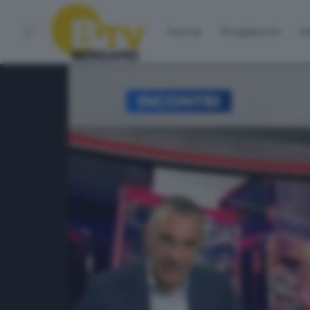
Home
Programmi
Vo