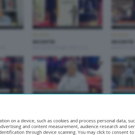
INCONTRI
INCONTRI
INCONTRI
INCONTRI
:20
Mercoledì 10 Giugno 2026 17:20
Martedì 9 Gi
INCONTRI
INCONTRI
INCONTRI
INCONTRI
20
Mercoledì 3 Giugno 2026 17:20
Lunedì 1 Giu
tion on a device, such as cookies and process personal data, suc
, advertising and content measurement, audience research and se
entification through device scanning. You may click to consent t