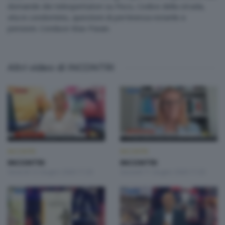
domande dei telespettatori su Fisco, Codice della strada,
vita in condominio, questioni di pertinenza notarile e
pensioni. Conduce Max Pavan.
Altri video di INCONTRI
INCONTRI
INCONTRI
INCONTRI
INCONTRI
Venerdì 12 Giugno 2026 17:20
Giovedì 11 Giugno 2026 17:20