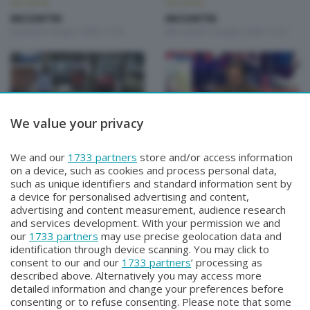
INCONTRI
INCONTRI
INCONTRI
INCONTRI
Giovedì 4 Giugno 2026 17:20
Mercoledì 3 Giugno 2026 17:20
We value your privacy
INCONTRI
INCONTRI
We and our
1733 partners
store and/or access information
INCONTRI
INCONTRI
on a device, such as cookies and process personal data,
Lunedì 1 Giugno 2026 17:20
Venerdì 29 Maggio 2026 17:20
such as unique identifiers and standard information sent by
a device for personalised advertising and content,
advertising and content measurement, audience research
and services development. With your permission we and
our
1733 partners
may use precise geolocation data and
identification through device scanning. You may click to
consent to our and our
1733 partners
’ processing as
described above. Alternatively you may access more
detailed information and change your preferences before
consenting or to refuse consenting. Please note that some
Facebook
Instagram
Youtube