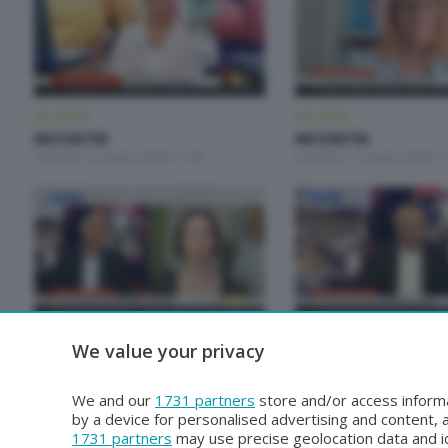
INCONTRI
INCONTRI
INCONTRI
INCONTRI
Venerdì 12 Giugno 2026 17:20
Giovedì 11 Giugno 2026 17
INCONTRI
INCONTRI
We value your privacy
INCONTRI
INCONTRI
Venerdì 5 Giugno 2026 17:20
Giovedì 4 Giugno 2026 17:
We and our
1731 partners
store and/or access informa
by a device for personalised advertising and content
1731 partners
may use precise geolocation data and id