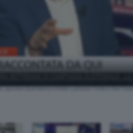
 dei temi dell'attualità italiana e internazionale. Dalle 17.45, il "
nio, questioni di pertinenza notarile e pensioni. Conduce Max Pavan