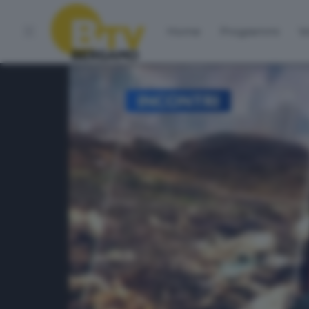
Home
Programmi
Vo