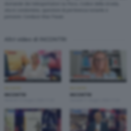
domande dei telespettatori su Fisco, Codice della strada,
vita in condominio, questioni di pertinenza notarile e
pensioni. Conduce Max Pavan.
Altri video di INCONTRI
INCONTRI
INCONTRI
INCONTRI
INCONTRI
Venerdì 12 Giugno 2026 17:20
Giovedì 11 Giugno 2026 17:20