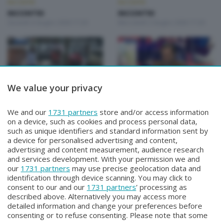
INCONTRI
INCONTRI
INCONTRI
INCONTRI
Giovedì 4 Giugno 2026 17:20
Mercoledì 3 Giugno 2026 17:20
We value your privacy
INCONTRI
INCONTRI
We and our
1731 partners
store and/or access information
INCONTRI
INCONTRI
on a device, such as cookies and process personal data,
Lunedì 1 Giugno 2026 17:20
Venerdì 29 Maggio 2026 17:20
such as unique identifiers and standard information sent by
a device for personalised advertising and content,
advertising and content measurement, audience research
and services development. With your permission we and
our
1731 partners
may use precise geolocation data and
identification through device scanning. You may click to
consent to our and our
1731 partners
’ processing as
described above. Alternatively you may access more
detailed information and change your preferences before
consenting or to refuse consenting. Please note that some
Facebook
Instagram
Youtube