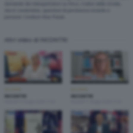
domande dei telespettatori su Fisco, Codice della strada,
vita in condominio, questioni di pertinenza notarile e
pensioni. Conduce Max Pavan.
Altri video di INCONTRI
INCONTRI
INCONTRI
INCONTRI
INCONTRI
Venerdì 12 Giugno 2026 17:20
Giovedì 11 Giugno 2026 17:20