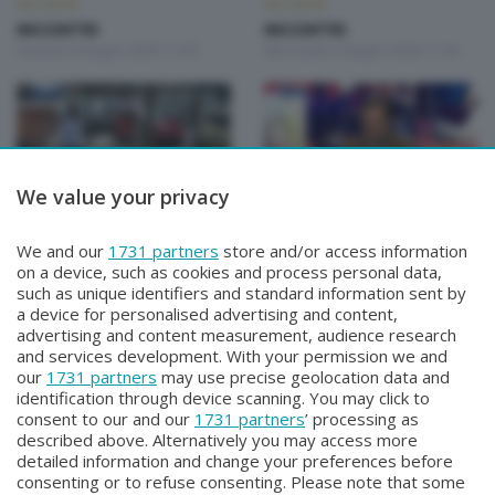
INCONTRI
INCONTRI
INCONTRI
INCONTRI
Giovedì 4 Giugno 2026 17:20
Mercoledì 3 Giugno 2026 17:20
We value your privacy
INCONTRI
INCONTRI
We and our
1731 partners
store and/or access information
INCONTRI
INCONTRI
on a device, such as cookies and process personal data,
Lunedì 1 Giugno 2026 17:20
Venerdì 29 Maggio 2026 17:20
such as unique identifiers and standard information sent by
a device for personalised advertising and content,
advertising and content measurement, audience research
and services development. With your permission we and
our
1731 partners
may use precise geolocation data and
identification through device scanning. You may click to
consent to our and our
1731 partners
’ processing as
described above. Alternatively you may access more
detailed information and change your preferences before
consenting or to refuse consenting. Please note that some
Facebook
Instagram
Youtube