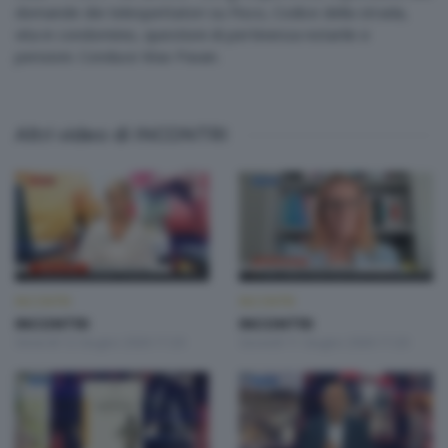
domande dei telespettatori su Fisco, Codice della strada,
vita in condominio, questioni di pertinenza notarile e
pensioni. Conduce Max Pavan.
Altri video di INCONTRI
INCONTRI
INCONTRI
INCONTRI
INCONTRI
Venerdì 12 Giugno 2026 17:20
Giovedì 11 Giugno 2026 17:20