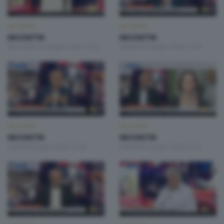
INCONTRI
INCONTRI
INCONTRI
INCONTRI
Mercoledì 10 Giugno 2026 17:20
Martedì 9 Giugno 2026 17:20
INCONTRI
INCONTRI
INCONTRI
INCONTRI
Lunedì 8 Giugno 2026 17:20
Venerdì 5 Giugno 2026 17:20