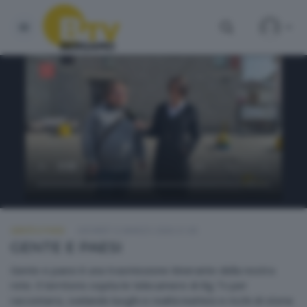
GENTE E PAESI
GIOVEDÌ 12 MARZO 2026 21:00
GENTE E PAESI
Gente e paesi è una trasmissione itinerante della nostra
rete. Il territorio ospita le telecamere di Bg Tv per
raccontarsi, svelando luoghi e realtà inattesi e ricchi di storia