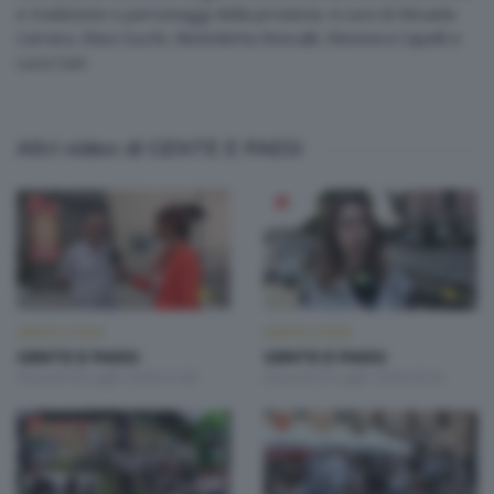
e tradizione e personaggi della provincia. A cura di Micaela
Carrara, Elisa Cucchi, Benedetta Roncalli, Eleonora Capelli e
Luca Cuni
Altri video di GENTE E PAESI
GENTE E PAESI
GENTE E PAESI
GENTE E PAESI
GENTE E PAESI
Giovedì 30 Luglio 2026 21:00
Giovedì 23 Luglio 2026 20:20