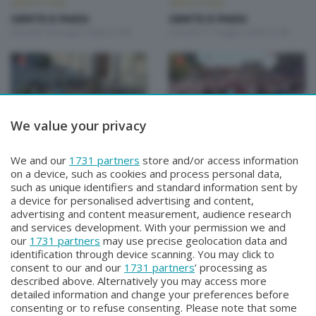
GENTE E PAESI
GENTE E PAESI
GENTE E PAESI
GENTE E PAESI
Giovedì 18 Giugno 2026 21:00
Giovedì 11 Giugno 2026 21:00
We value your privacy
GENTE E PAESI
GENTE E PAESI
We and our
1731 partners
store and/or access information
GENTE E PAESI
GENTE E PAESI
on a device, such as cookies and process personal data,
Giovedì 4 Giugno 2026 21:00
Giovedì 28 Maggio 2026 21:00
such as unique identifiers and standard information sent by
a device for personalised advertising and content,
advertising and content measurement, audience research
and services development. With your permission we and
our
1731 partners
may use precise geolocation data and
identification through device scanning. You may click to
consent to our and our
1731 partners
’ processing as
described above. Alternatively you may access more
detailed information and change your preferences before
consenting or to refuse consenting. Please note that some
Facebook
Instagram
Youtube