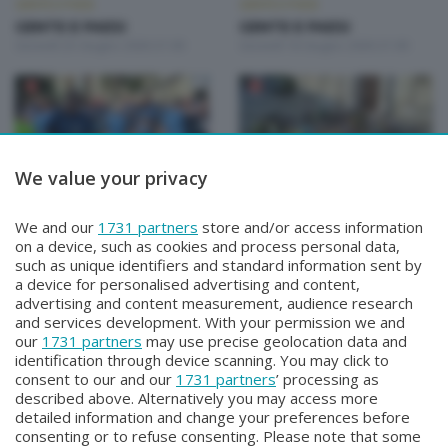
GENTE E PAESI
GENTE E PAESI
GENTE E PAESI
GENTE E PAESI
Giovedì 25 Giugno 2026 21:00
Giovedì 18 Giugno 2026 21:00
We value your privacy
GENTE E PAESI
GENTE E PAESI
We and our
1731 partners
store and/or access information
GENTE E PAESI
GENTE E PAESI
on a device, such as cookies and process personal data,
Giovedì 11 Giugno 2026 21:00
Giovedì 4 Giugno 2026 21:00
such as unique identifiers and standard information sent by
a device for personalised advertising and content,
advertising and content measurement, audience research
and services development. With your permission we and
our
1731 partners
may use precise geolocation data and
identification through device scanning. You may click to
consent to our and our
1731 partners
’ processing as
described above. Alternatively you may access more
detailed information and change your preferences before
consenting or to refuse consenting. Please note that some
Facebook
Instagram
Youtube