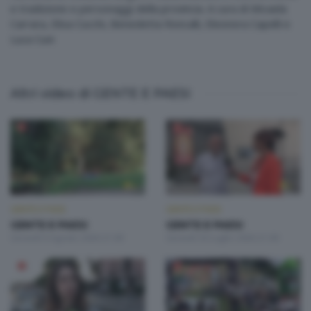
e tradizione e personaggi della provincia. A cura di Micaela
Carrara, Elisa Cucchi, Benedetta Roncalli, Eleonora Capelli e
Luca Cuni
Altri video di GENTE E PAESI
GENTE E PAESI
GENTE E PAESI
GENTE E PAESI
GENTE E PAESI
Giovedì 6 Agosto 2026 21:00
Giovedì 30 Luglio 2026 21:00