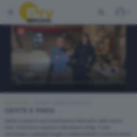
GENTE E PAESI
GIOVEDÌ 1 GENNAIO 2026 21:00
GENTE E PAESI
Gente e paesi è una trasmissione itinerante della nostra
rete. Il territorio ospita le telecamere di Bg Tv per
raccontarsi, svelando luoghi e realtà inattesi e ricchi di storia