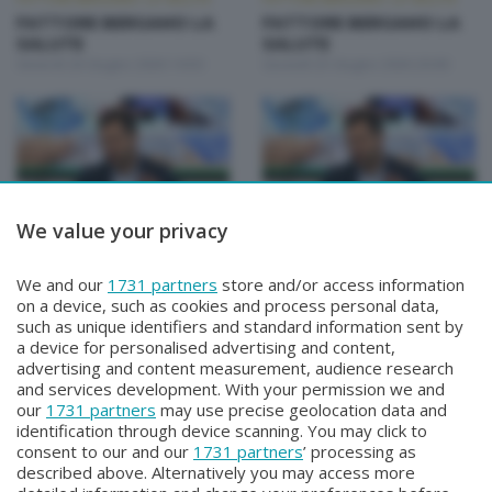
FATTORE BERGAMO LA
FATTORE BERGAMO LA
SALUTE
SALUTE
Venerdì 26 Giugno 2026 14:50
Giovedì 25 Giugno 2026 20:00
We value your privacy
FATTORE BERGAMO: LA SALUTE
FATTORE BERGAMO: LA SALUTE
FATTORE BERGAMO LA
FATTORE BERGAMO LA
We and our
1731 partners
store and/or access information
SALUTE
SALUTE
on a device, such as cookies and process personal data,
Martedì 23 Giugno 2026 14:50
Lunedì 22 Giugno 2026 20:00
such as unique identifiers and standard information sent by
a device for personalised advertising and content,
advertising and content measurement, audience research
and services development. With your permission we and
our
1731 partners
may use precise geolocation data and
identification through device scanning. You may click to
consent to our and our
1731 partners
’ processing as
described above. Alternatively you may access more